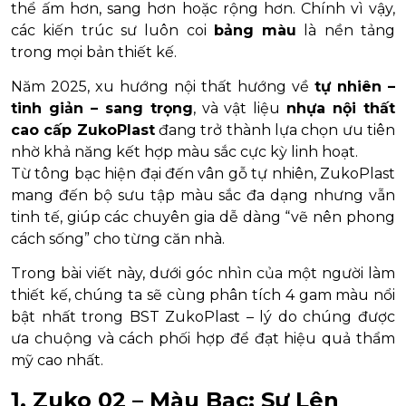
thể ấm hơn, sang hơn hoặc rộng hơn. Chính vì vậy,
các kiến trúc sư luôn coi
bảng màu
là nền tảng
trong mọi bản thiết kế.
Năm 2025, xu hướng nội thất hướng về
tự nhiên –
tinh giản – sang trọng
, và vật liệu
nhựa nội thất
cao cấp ZukoPlast
đang trở thành lựa chọn ưu tiên
nhờ khả năng kết hợp màu sắc cực kỳ linh hoạt.
Từ tông bạc hiện đại đến vân gỗ tự nhiên, ZukoPlast
mang đến bộ sưu tập màu sắc đa dạng nhưng vẫn
tinh tế, giúp các chuyên gia dễ dàng “vẽ nên phong
cách sống” cho từng căn nhà.
Trong bài viết này, dưới góc nhìn của một người làm
thiết kế, chúng ta sẽ cùng phân tích 4 gam màu nổi
bật nhất trong BST ZukoPlast – lý do chúng được
ưa chuộng và cách phối hợp để đạt hiệu quả thẩm
mỹ cao nhất.
1. Zuko 02 – Màu Bạc: Sự Lên