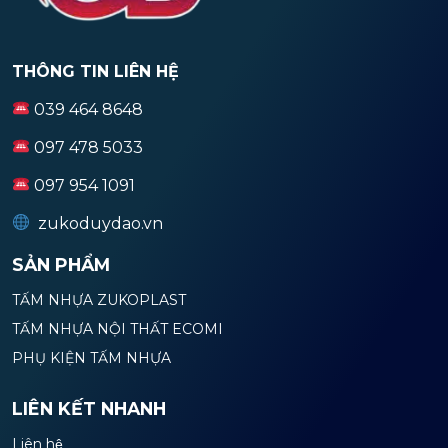
THÔNG TIN LIÊN HỆ
039 464 8648
097 478 5033
097 954 1091
zukoduydao.vn
SẢN PHẨM
TẤM NHỰA ZUKOPLAST
TẤM NHỰA NỘI THẤT ECOMI
PHỤ KIỆN TẤM NHỰA
LIÊN KẾT NHANH
Liên hệ