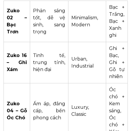
Bạc +
Zuko
Phản sáng
Trắng,
02 –
tốt, dễ vệ
Minimalism,
Bạc +
Bạc
sinh, sang
Modern
Xanh
Trơn
trọng
ghi
Ghi +
Zuko 16
Tinh tế,
Bạc,
Urban,
– Ghi
trung tính,
Ghi +
Industrial
Xám
hiện đại
Gỗ tự
nhiên
Óc
chó +
Zuko
Ấm áp, đẳng
Kem
Luxury,
04 – Gỗ
cấp, bền
sáng,
Classic
Óc Chó
phong cách
Óc
chó +