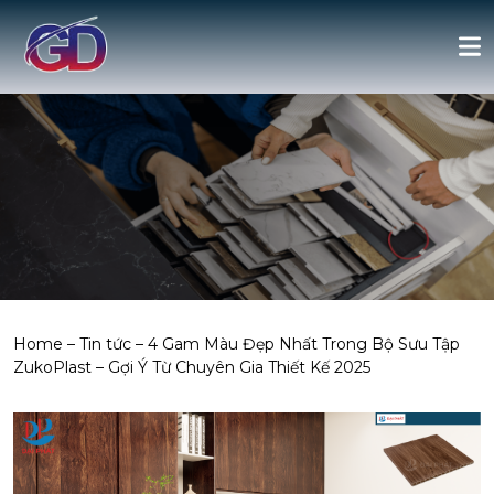
Home
–
Tin tức
–
4 Gam Màu Đẹp Nhất Trong Bộ Sưu Tập
ZukoPlast – Gợi Ý Từ Chuyên Gia Thiết Kế 2025