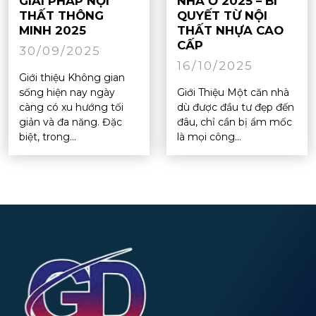
GIẢI PHÁP NỘI
NHÀ Ở 2025 – BÍ
THẤT THÔNG
QUYẾT TỪ NỘI
MINH 2025
THẤT NHỰA CAO
CẤP
30/09/2025
16/10/2025
Giới thiệu Không gian
sống hiện nay ngày
Giới Thiệu Một căn nhà
càng có xu hướng tối
dù được đầu tư đẹp đến
giản và đa năng. Đặc
đâu, chỉ cần bị ẩm mốc
biệt, trong...
là mọi công...