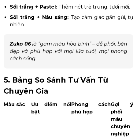
Sồi trắng + Pastel:
Thêm nét trẻ trung, tươi mới.
Sồi trắng + Nâu sáng:
Tạo cảm giác gần gũi, tự
nhiên.
Zuko 06
là “gam màu hòa bình” – dễ phối, bền
đẹp và phù hợp với mọi lứa tuổi, mọi phong
cách sống.
5. Bảng So Sánh Tư Vấn Từ
Chuyên Gia
Màu sắc
Ưu điểm nổi
Phong cách
Gợi ý
bật
phù hợp
phối
màu
chuyên
nghiệp