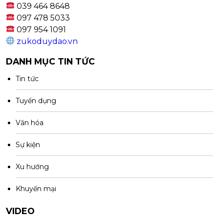
039 464 8648
097 478 5033
097 954 1091
zukoduydao.vn
DANH MỤC TIN TỨC
Tin tức
Tuyển dụng
Văn hóa
Sự kiện
Xu hướng
Khuyến mại
VIDEO