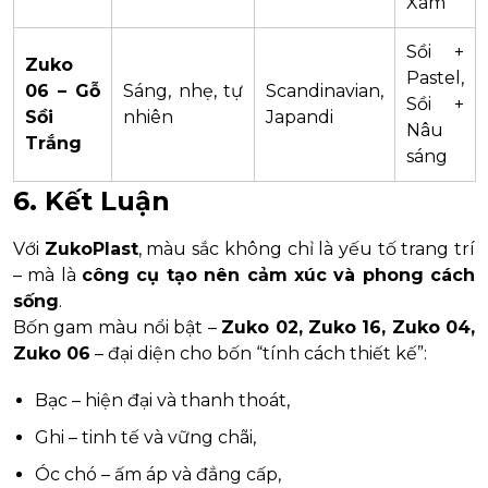
Xám
Sồi +
Zuko
Pastel,
06 – Gỗ
Sáng, nhẹ, tự
Scandinavian,
Sồi +
Sồi
nhiên
Japandi
Nâu
Trắng
sáng
6. Kết Luận
Với
ZukoPlast
, màu sắc không chỉ là yếu tố trang trí
– mà là
công cụ tạo nên cảm xúc và phong cách
sống
.
Bốn gam màu nổi bật –
Zuko 02, Zuko 16, Zuko 04,
Zuko 06
– đại diện cho bốn “tính cách thiết kế”:
Bạc – hiện đại và thanh thoát,
Ghi – tinh tế và vững chãi,
Óc chó – ấm áp và đẳng cấp,