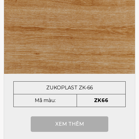
ZUKOPLAST ZK-66
Mã màu:
ZK66
XEM THÊM