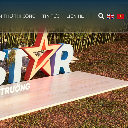
M THỢ THI CÔNG
TIN TỨC
LIÊN HỆ