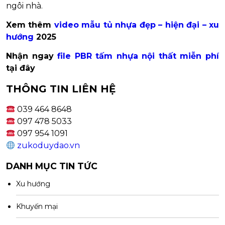
ngôi nhà.
Xem thêm
video mẫu tủ nhựa đẹp – hiện đại – xu
hướng
2025
Nhận ngay
file PBR tấm nhựa nội thất miễn phí
tại đây
THÔNG TIN LIÊN HỆ
039 464 8648
097 478 5033
097 954 1091
zukoduydao.vn
DANH MỤC TIN TỨC
Xu hướng
Khuyến mại