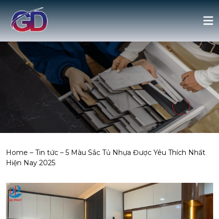
Home
–
Tin tức
–
5 Màu Sắc Tủ Nhựa Được Yêu Thích Nhất
Hiện Nay 2025