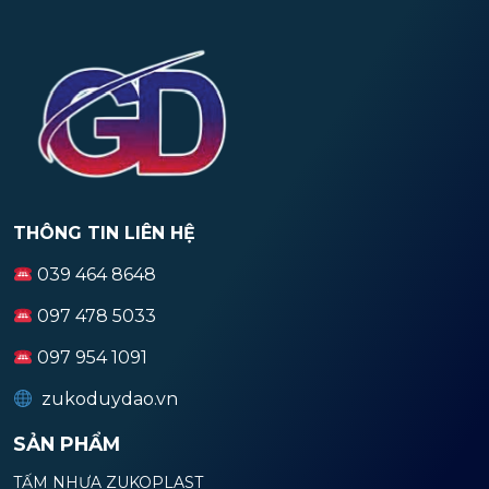
THÔNG TIN LIÊN HỆ
039 464 8648
097 478 5033
097 954 1091
zukoduydao.vn
SẢN PHẨM
TẤM NHỰA ZUKOPLAST