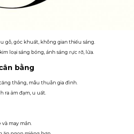
iệu gỗ, góc khuất, không gian thiếu sáng.
kim loại sáng bóng, ánh sáng rực rỡ, lửa.
 cân bằng
 căng thẳng, mâu thuẫn gia đình.
nh ra ảm đạm, u uất.
g
e và may mắn.
ón ăn ngon miệng hơn.