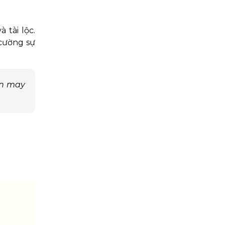
 tài lộc.
 cường sự
ận may