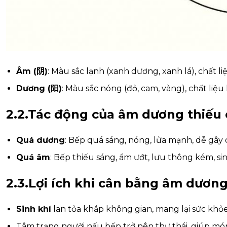
Âm (阴)
: Màu sắc lạnh (xanh dương, xanh lá), chất l
Dương (阳)
: Màu sắc nóng (đỏ, cam, vàng), chất liệu 
2.2.Tác động của âm dương thiếu
Quá dương
: Bếp quá sáng, nóng, lửa mạnh, dễ gây
Quá âm
: Bếp thiếu sáng, ẩm ướt, lưu thông kém, si
2.3.Lợi ích khi cân bằng âm dươn
Sinh khí
lan tỏa khắp không gian, mang lại sức khỏ
Tâm trạng người nấu bếp trở nên thư thái, giúp m