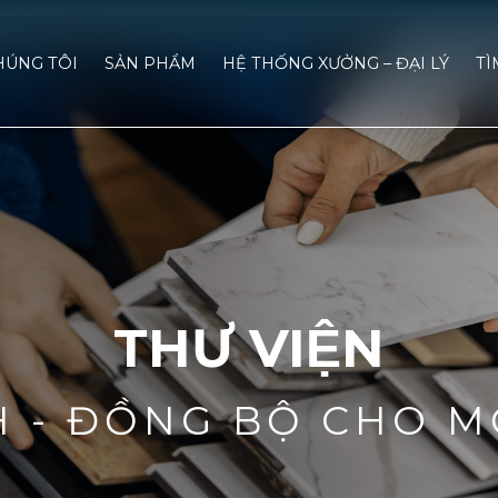
HÚNG TÔI
SẢN PHẨM
HỆ THỐNG XƯỞNG – ĐẠI LÝ
TÌ
THƯ VIỆN
H - ĐỒNG BỘ CHO M