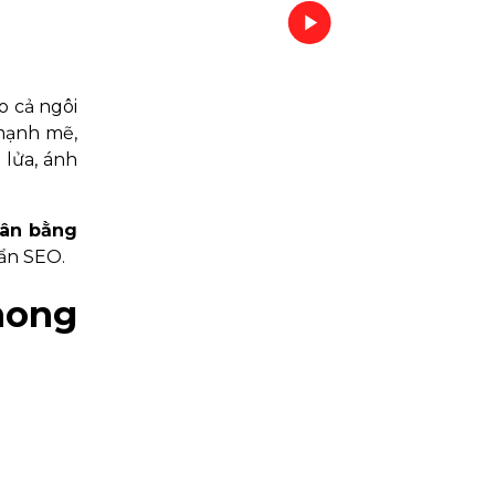
o cả ngôi
 mạnh mẽ,
 lửa, ánh
ân bằng
ẩn SEO.
hong