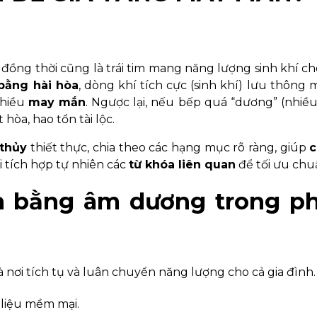
 đồng thời cũng là trái tim mang năng lượng sinh khí ch
bằng hài hòa
, dòng khí tích cực (sinh khí) lưu thông
nhiều
may mắn
. Ngược lại, nếu bếp quá “dương” (nhiều
 hòa, hao tổn tài lộc.
thủy
thiết thực, chia theo các hạng mục rõ ràng, giúp
c
i tích hợp tự nhiên các
từ khóa liên quan
để tối ưu chu
ân bằng âm dương trong p
 nơi tích tụ và luân chuyển năng lượng cho cả gia đình.
t liệu mềm mại.