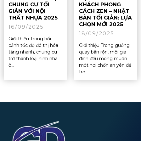
CHUNG CƯ TỐI
KHÁCH PHONG
GIẢN VỚI NỘI
CÁCH ZEN – NHẬT
THẤT NHỰA 2025
BẢN TỐI GIẢN: LỰA
CHỌN MỚI 2025
16/09/2025
18/09/2025
Giới thiệu Trong bối
cảnh tốc độ đô thị hóa
Giới thiệu Trong guồng
tăng nhanh, chung cư
quay bận rộn, mỗi gia
trở thành loại hình nhà
đình đều mong muốn
ở...
một nơi chốn an yên để
trở...