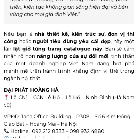
triển, kiến tạo không gian sống hiện đại và bền
vững cho mọi gia đình Việt.”
Nếu bạn là
nhà thiết kế, kiến trúc sư, đơn vị thi
công
hoặc
người tiêu dùng yêu cái đẹp
, hãy một
lần
lật giở từng trang catalogue này
. Bạn sẽ cảm
nhận rõ hơn
năng lượng của sự đổi mới
, tinh thần
của một doanh nghiệp Việt Nam đang bứt phá
mạnh mẽ trên hành trình khẳng định vị thế trong
ngành nội thất.
ĐẠI PHÁT HOÀNG HÀ
Lô CN1 – CCN Lê Hồ – Lê Hồ – Ninh Bình (Hà Nam
cũ)
VPĐD: Jana Office Building – P308 – Số 6 Kim Đồng –
Giáp Bát – Hoàng Mai – Hà Nội
Hotline: 092 212 8333 – 098 932 4880