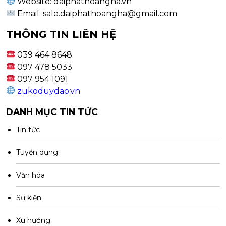
Website: daiphathoangha.vn
Email:
sale.daiphathoangha@gmail.com
THÔNG TIN LIÊN HỆ
039 464 8648
097 478 5033
097 954 1091
zukoduydao.vn
DANH MỤC TIN TỨC
Tin tức
Tuyển dụng
Văn hóa
Sự kiện
Xu hướng