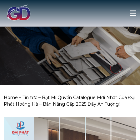
Home
–
Tin tức
–
Bật Mí Quyển Catalogue Mới Nhất Của Đại
Phát Hoàng Hà – Bản Nâng Cấp 2025 Đầy Ấn Tượng!