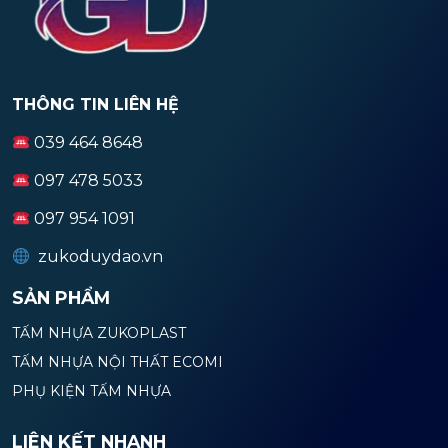
THÔNG TIN LIÊN HỆ
039 464 8648
097 478 5033
097 954 1091
zukoduydao.vn
SẢN PHẨM
TẤM NHỰA ZUKOPLAST
TẤM NHỰA NỘI THẤT ECOMI
PHỤ KIỆN TẤM NHỰA
LIÊN KẾT NHANH