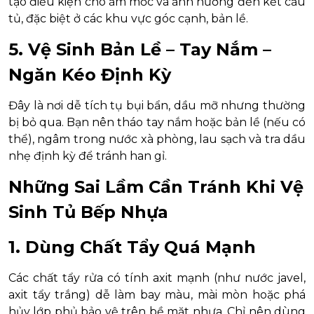
tạo điều kiện cho ẩm mốc và ảnh hưởng đến kết cấu
tủ, đặc biệt ở các khu vực góc cạnh, bản lề.
5. Vệ Sinh Bản Lề – Tay Nắm –
Ngăn Kéo Định Kỳ
Đây là nơi dễ tích tụ bụi bẩn, dầu mỡ nhưng thường
bị bỏ qua. Bạn nên tháo tay nắm hoặc bản lề (nếu có
thể), ngâm trong nước xà phòng, lau sạch và tra dầu
nhẹ định kỳ để tránh han gỉ.
Những Sai Lầm Cần Tránh Khi Vệ
Sinh Tủ Bếp Nhựa
1. Dùng Chất Tẩy Quá Mạnh
Các chất tẩy rửa có tính axit mạnh (như nước javel,
axit tẩy trắng) dễ làm bay màu, mài mòn hoặc phá
hủy lớp phủ bảo vệ trên bề mặt nhựa. Chỉ nên dùng