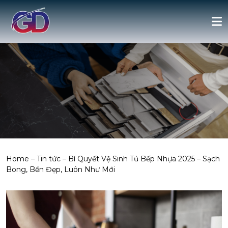
Home
–
Tin tức
–
Bí Quyết Vệ Sinh Tủ Bếp Nhựa 2025 – Sạch
Bong, Bền Đẹp, Luôn Như Mới