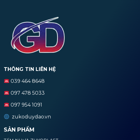
THÔNG TIN LIÊN HỆ
039 464 8648
097 478 5033
097 954 1091
zukoduydao.vn
SẢN PHẨM