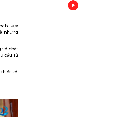
ghi, vừa
 là những
 về chất
hu cầu sử
thiết kế,