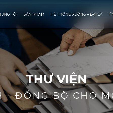
HÚNG TÔI
SẢN PHẨM
HỆ THỐNG XƯỞNG – ĐẠI LÝ
TÌ
THƯ VIỆN
H - ĐỒNG BỘ CHO M