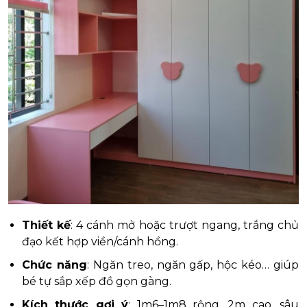
Thiết kế
: 4 cánh mở hoặc trượt ngang, trắng chủ
đạo kết hợp viền/cánh hồng.
Chức năng
: Ngăn treo, ngăn gấp, hộc kéo… giúp
bé tự sắp xếp đồ gọn gàng.
Kích thước gợi ý
: 1m6–1m8 rộng, 2m cao, sâu