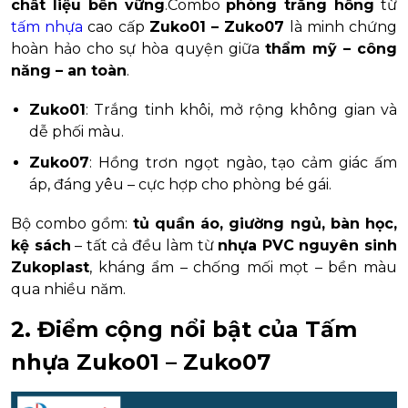
chất liệu bền vững
.Combo
phòng trắng hồng
từ
tấm nhựa
cao cấp
Zuko01 – Zuko07
là minh chứng
hoàn hảo cho sự hòa quyện giữa
thẩm mỹ – công
năng – an toàn
.
Zuko01
: Trắng tinh khôi, mở rộng không gian và
dễ phối màu.
Zuko07
: Hồng trơn ngọt ngào, tạo cảm giác ấm
áp, đáng yêu – cực hợp cho phòng bé gái.
Bộ combo gồm:
tủ quần áo, giường ngủ, bàn học,
kệ sách
– tất cả đều làm từ
nhựa PVC nguyên sinh
Zukoplast
, kháng ẩm – chống mối mọt – bền màu
qua nhiều năm.
2. Điểm cộng nổi bật của Tấm
nhựa Zuko01 – Zuko07