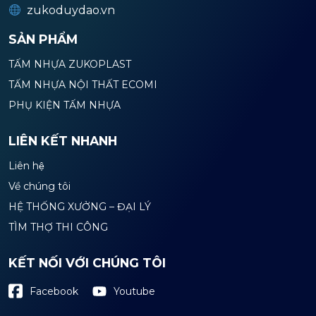
zukoduydao.vn
SẢN PHẨM
TẤM NHỰA ZUKOPLAST
TẤM NHỰA NỘI THẤT ECOMI
PHỤ KIỆN TẤM NHỰA
LIÊN KẾT NHANH
Liên hệ
Về chúng tôi
HỆ THỐNG XƯỞNG – ĐẠI LÝ
TÌM THỢ THI CÔNG
KẾT NỐI VỚI CHÚNG TÔI
Youtube
Facebook