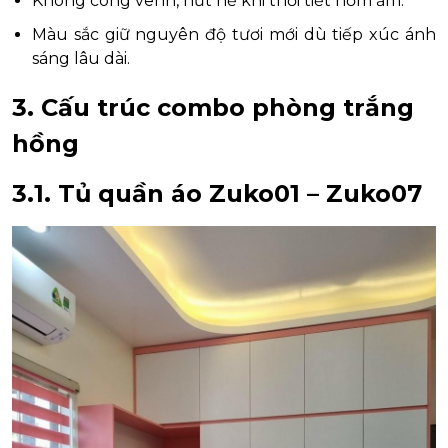
Không cong vênh, nứt nẻ khi thời tiết nồm ẩm.
Màu sắc giữ nguyên độ tươi mới dù tiếp xúc ánh
sáng lâu dài.
3. Cấu trúc combo phòng trắng
hồng
3.1.
Tủ quần áo Zuko01 – Zuko07