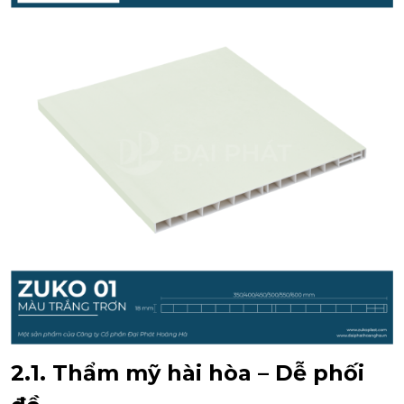
2.1. Thẩm mỹ hài hòa – Dễ phối