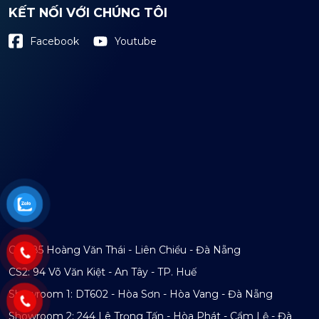
KẾT NỐI VỚI CHÚNG TÔI
Youtube
Facebook
CS1: 85 Hoàng Văn Thái - Liên Chiểu - Đà Nẵng
CS2: 94 Võ Văn Kiệt - An Tây - TP. Huế
Showroom 1: DT602 - Hòa Sơn - Hòa Vang - Đà Nẵng
Showroom 2: 244 Lê Trọng Tấn - Hòa Phát - Cẩm Lệ - Đà