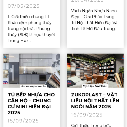
07/05/2025
Vách Ngăn Nhựa Nano
1. Giới thiệu chung 1.1
Đẹp – Giải Pháp Trang
Khái niệm phong thủy
Trí Nội Thất Hiện Đại Và
trong nội thất Phong
Tinh Tế Mở Đầu Trong...
thủy (風水) là học thuyết
Trung Hoa...
TỦ BẾP NHỰA CHO
ZUKOPLAST – VẬT
CĂN HỘ – CHUNG
LIỆU NỘI THẤT LÊN
CƯ MINI HIỆN ĐẠI
NGÔI NĂM 2025
2025
16/09/2025
15/09/2025
Giới thiệu Trong bức