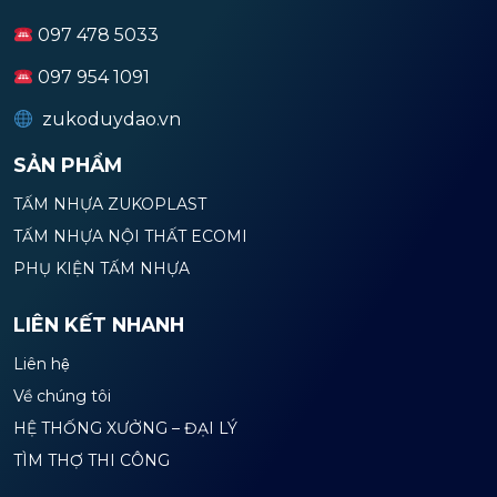
097 478 5033
097 954 1091
zukoduydao.vn
SẢN PHẨM
TẤM NHỰA ZUKOPLAST
TẤM NHỰA NỘI THẤT ECOMI
PHỤ KIỆN TẤM NHỰA
LIÊN KẾT NHANH
Liên hệ
Về chúng tôi
HỆ THỐNG XƯỞNG – ĐẠI LÝ
TÌM THỢ THI CÔNG