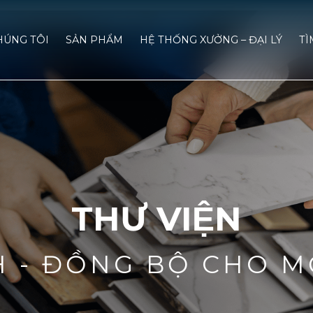
HÚNG TÔI
SẢN PHẨM
HỆ THỐNG XƯỞNG – ĐẠI LÝ
TÌ
THƯ VIỆN
H - ĐỒNG BỘ CHO M