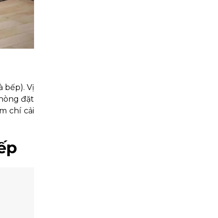
 bếp). Vị
phòng đặt
m chí cải
ếp