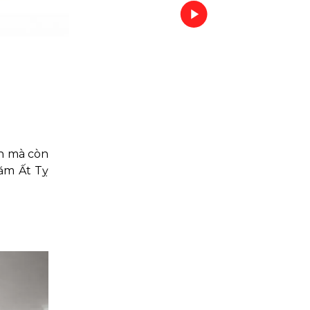
ăn mà còn
năm Ất Tỵ