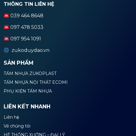
THÔNG TIN LIÊN HỆ
039 464 8648
097 478 5033
097 954 1091
zukoduydao.vn
SẢN PHẨM
TẤM NHỰA ZUKOPLAST
TẤM NHỰA NỘI THẤT ECOMI
PHỤ KIỆN TẤM NHỰA
LIÊN KẾT NHANH
Liên hệ
Về chúng tôi
HỆ THỐNG XƯỞNG – ĐẠI LÝ