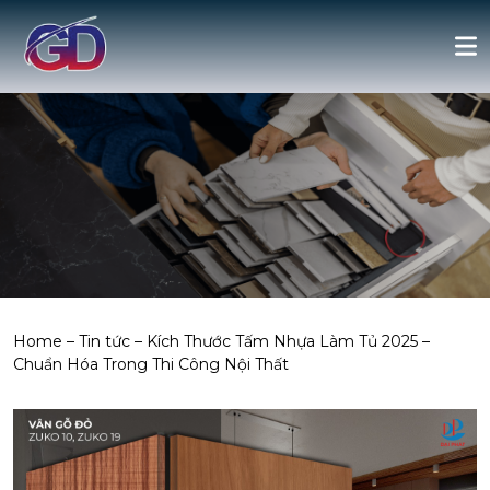
Home
–
Tin tức
–
Kích Thước Tấm Nhựa Làm Tủ 2025 –
Chuẩn Hóa Trong Thi Công Nội Thất