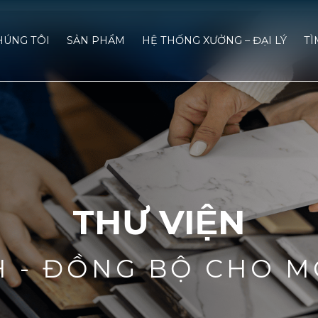
HÚNG TÔI
SẢN PHẨM
HỆ THỐNG XƯỞNG – ĐẠI LÝ
TÌ
THƯ VIỆN
H - ĐỒNG BỘ CHO M