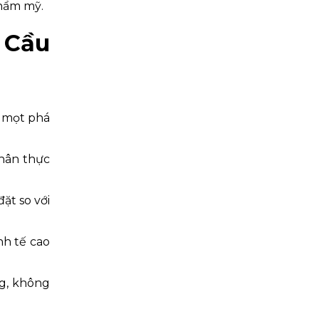
thẩm mỹ.
 Cầu
 mọt phá
chân thực
ặt so với
nh tế cao
ng, không