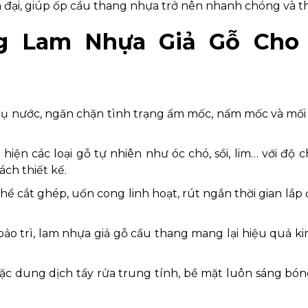
n đại, giúp ốp cầu thang nhựa trở nên nhanh chóng và 
g Lam Nhựa Giả Gỗ Cho
ụ nước, ngăn chặn tình trạng ẩm mốc, nấm mốc và mối
iện các loại gỗ tự nhiên như óc chó, sồi, lim… với độ 
ch thiết kế.
ể cắt ghép, uốn cong linh hoạt, rút ngắn thời gian lắp đ
í bảo trì, lam nhựa giả gỗ cầu thang mang lại hiệu quả ki
oặc dung dịch tẩy rửa trung tính, bề mặt luôn sáng bó