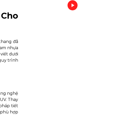
 Cho
 thang đã
 lam nhựa
viết dưới
quy trình
công nghệ
 UV. Thay
pháp tiết
, phù hợp