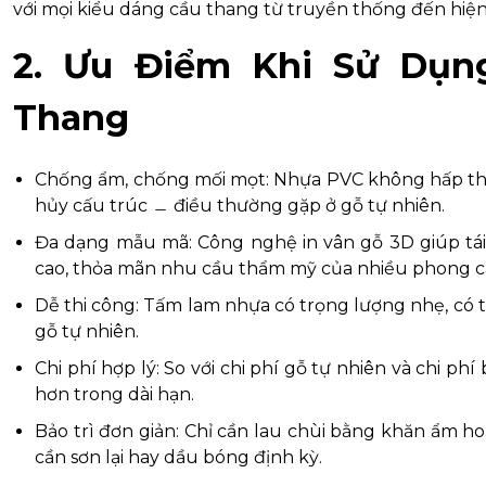
với mọi kiểu dáng cầu thang từ truyền thống đến hiệ
2. Ưu Điểm Khi Sử Dụn
Thang
Chống ẩm, chống mối mọt: Nhựa PVC không hấp th
hủy cấu trúc ﹘ điều thường gặp ở gỗ tự nhiên.
Đa dạng mẫu mã: Công nghệ in vân gỗ 3D giúp tái h
cao, thỏa mãn nhu cầu thẩm mỹ của nhiều phong cá
Dễ thi công: Tấm lam nhựa có trọng lượng nhẹ, có th
gỗ tự nhiên.
Chi phí hợp lý: So với chi phí gỗ tự nhiên và chi ph
hơn trong dài hạn.
Bảo trì đơn giản: Chỉ cần lau chùi bằng khăn ẩm h
cần sơn lại hay dầu bóng định kỳ.