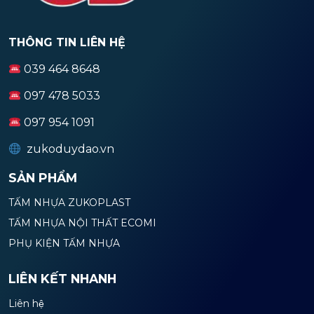
THÔNG TIN LIÊN HỆ
039 464 8648
097 478 5033
097 954 1091
zukoduydao.vn
SẢN PHẨM
TẤM NHỰA ZUKOPLAST
TẤM NHỰA NỘI THẤT ECOMI
PHỤ KIỆN TẤM NHỰA
LIÊN KẾT NHANH
Liên hệ