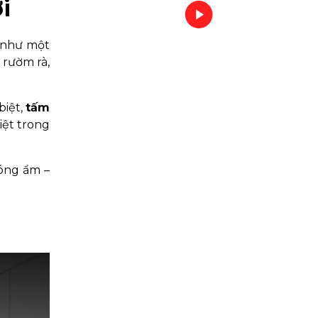
i
như một
 rườm rà,
biệt,
tấm
iệt trong
nóng ẩm –