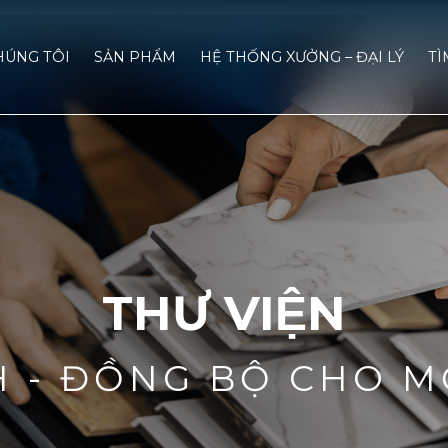
HÚNG TÔI
SẢN PHẨM
HỆ THỐNG XƯỞNG – ĐẠI LÝ
TÌ
THƯ VIỆN
H - ĐỒNG BỘ CHO M