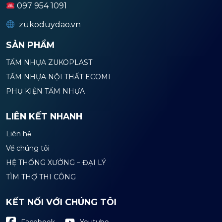
097 954 1091
zukoduydao.vn
SẢN PHẨM
TẤM NHỰA ZUKOPLAST
TẤM NHỰA NỘI THẤT ECOMI
PHỤ KIỆN TẤM NHỰA
LIÊN KẾT NHANH
Liên hệ
Về chúng tôi
HỆ THỐNG XƯỞNG – ĐẠI LÝ
TÌM THỢ THI CÔNG
KẾT NỐI VỚI CHÚNG TÔI
Youtube
Facebook