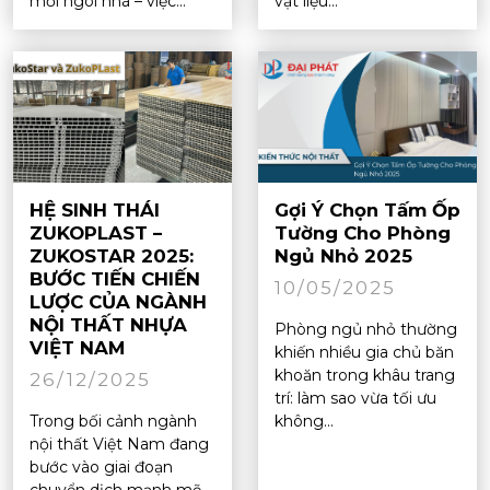
mỗi ngôi nhà – việc...
vật liệu...
HỆ SINH THÁI
Gợi Ý Chọn Tấm Ốp
ZUKOPLAST –
Tường Cho Phòng
ZUKOSTAR 2025:
Ngủ Nhỏ 2025
BƯỚC TIẾN CHIẾN
10/05/2025
LƯỢC CỦA NGÀNH
NỘI THẤT NHỰA
Phòng ngủ nhỏ thường
VIỆT NAM
khiến nhiều gia chủ băn
khoăn trong khâu trang
26/12/2025
trí: làm sao vừa tối ưu
Trong bối cảnh ngành
không...
nội thất Việt Nam đang
bước vào giai đoạn
chuyển dịch mạnh mẽ –