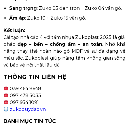
Sang trọng
: Zuko 05 đen trơn + Zuko 04 vân gỗ.
Ấm áp
: Zuko 10 + Zuko 15 vân gỗ.
Kết luận:
Cải tạo nhà cấp 4 với tấm nhựa Zukoplast 2025 là giải
pháp
đẹp – bền – chống ẩm – an toàn
. Nhờ khả
năng thay thế hoàn hảo gỗ MDF và sự đa dạng về
màu sắc, Zukoplast giúp nâng tầm không gian sống
và bảo vệ nội thất lâu dài.
THÔNG TIN LIÊN HỆ
039 464 8648
097 478 5033
097 954 1091
zukoduydao.vn
DANH MỤC TIN TỨC