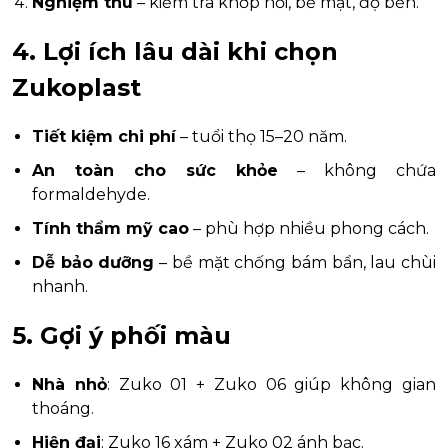
Nghiệm thu
– kiểm tra khớp nối, bề mặt, độ bền.
4. Lợi ích lâu dài khi chọn
Zukoplast
Tiết kiệm chi phí
– tuổi thọ 15–20 năm.
An toàn cho sức khỏe
– không chứa
formaldehyde.
Tính thẩm mỹ cao
– phù hợp nhiều phong cách.
Dễ bảo dưỡng
– bề mặt chống bám bẩn, lau chùi
nhanh.
5. Gợi ý phối màu
Nhà nhỏ
: Zuko 01 + Zuko 06 giúp không gian
thoáng.
Hiện đại
: Zuko 16 xám + Zuko 02 ánh bạc.