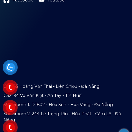
CS1: 85 Hoàng Văn Thái - Liên Chiểu - Đà Nẵng
CS2: 94 Võ Văn Kiệt - An Tây - TP. Huế
Showroom 1: DT602 - Hòa Sơn - Hòa Vang - Đà Nẵng
Showroom 2: 244 Lê Trọng Tấn - Hòa Phát - Cẩm Lệ - Đà
Nẵng