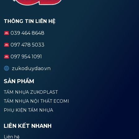
THÔNG TIN LIÊN HỆ
039 464 8648
097 478 5033
097 954 1091
zukoduydao.vn
SẢN PHẨM
TẤM NHỰA ZUKOPLAST
TẤM NHỰA NỘI THẤT ECOMI
PHỤ KIỆN TẤM NHỰA
LIÊN KẾT NHANH
Liên hệ