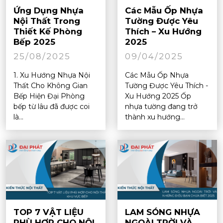
Ứng Dụng Nhựa
Các Mẫu Ốp Nhựa
Nội Thất Trong
Tường Được Yêu
Thiết Kế Phòng
Thích – Xu Hướng
Bếp 2025
2025
25/08/2025
09/04/2025
1. Xu Hướng Nhựa Nội
Các Mẫu Ốp Nhựa
Thất Cho Không Gian
Tường Được Yêu Thích -
Bếp Hiện Đại Phòng
Xu Hướng 2025 Ốp
bếp từ lâu đã được coi
nhựa tường đang trở
là...
thành xu hướng...
TOP 7 VẬT LIỆU
LAM SÓNG NHỰA
PHÙ HỢP CHO NỘI
NGOÀI TRỜI VÀ