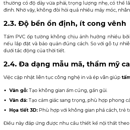
thường có độ dày vừa phải, trọng lượng nhẹ, có thể 
đinh. Nhờ vậy, không đòi hỏi quá nhiều máy móc, nhân l
2.3. Độ bền ổn định, ít cong vênh
Tấm PVC ốp tường không chịu ảnh hưởng nhiều bởi nh
nếu lắp đặt và bảo quản đúng cách. So với gỗ tự nh
dưới tác động của thời tiết.
2.4. Đa dạng mẫu mã, thẩm mỹ c
Việc cập nhật liên tục công nghệ in và ép vân giúp
tấ
Vân gỗ:
Tạo không gian ấm cúng, gần gũi.
Vân đá:
Tạo cảm giác sang trọng, phù hợp phong các
Họa tiết 3D:
Phù hợp với không gian phá cách, trẻ t
Điều này đáp ứng được nhu cầu thiết kế nội thất theo 