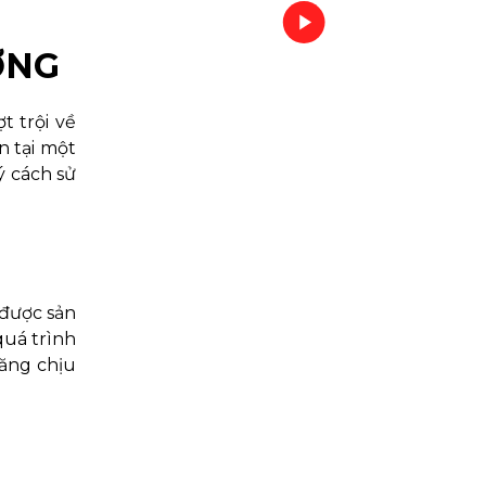
ỜNG
 trội về
n tại một
ý cách sử
 được sản
quá trình
năng chịu