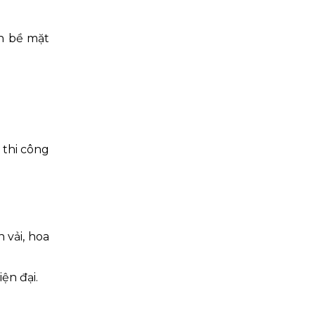
n bề mặt
 thi công
 vải, hoa
ện đại.