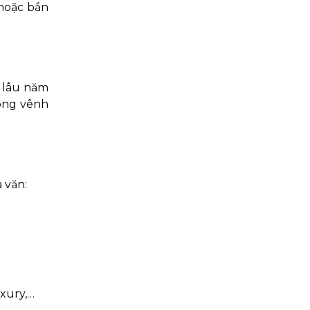
 hoặc bắn
ì lâu năm
cong vênh
 văn:
uxury,…