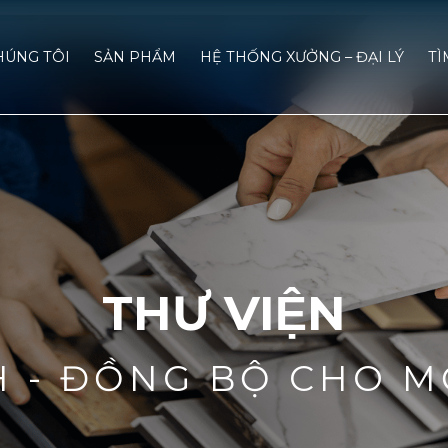
HÚNG TÔI
SẢN PHẨM
HỆ THỐNG XƯỞNG – ĐẠI LÝ
TÌ
THƯ VIỆN
H - ĐỒNG BỘ CHO M