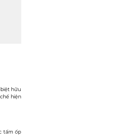
 biệt hữu
 chế hiện
c tấm ốp