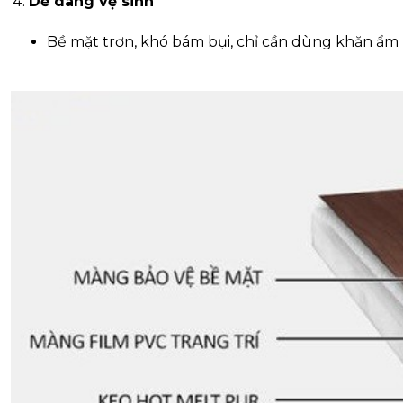
Dễ dàng vệ sinh
Bề mặt trơn, khó bám bụi, chỉ cần dùng khăn ẩm l