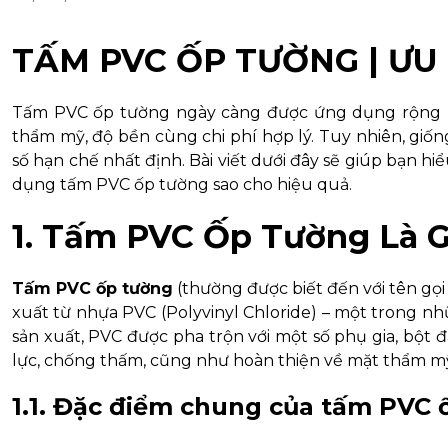
TẤM PVC ỐP TƯỜNG | Ư
Tấm PVC ốp tường ngày càng được ứng dụng rộng rãi
thẩm mỹ, độ bền cùng chi phí hợp lý. Tuy nhiên, giốn
số hạn chế nhất định. Bài viết dưới đây sẽ giúp bạn h
dụng tấm PVC ốp tường sao cho hiệu quả.
1. Tấm PVC Ốp Tường Là G
Tấm PVC ốp tường
(thường được biết đến với tên gọi
xuất từ nhựa PVC (Polyvinyl Chloride) – một trong nh
sản xuất, PVC được pha trộn với một số phụ gia, bột
lực, chống thấm, cũng như hoàn thiện về mặt thẩm m
1.1. Đặc điểm chung của tấm PVC 