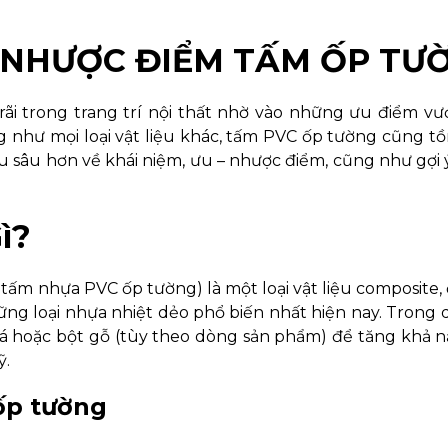
U NHƯỢC ĐIỂM TẤM ỐP TƯ
 trong trang trí nội thất nhờ vào những ưu điểm vượt
g như mọi loại vật liệu khác, tấm PVC ốp tường cũng tồ
iểu sâu hơn về khái niệm, ưu – nhược điểm, cũng như gợi 
ì?
 tấm nhựa PVC ốp tường) là một loại vật liệu composite,
ững loại nhựa nhiệt dẻo phổ biến nhất hiện nay. Trong 
 đá hoặc bột gỗ (tùy theo dòng sản phẩm) để tăng khả 
ỹ.
ốp tường