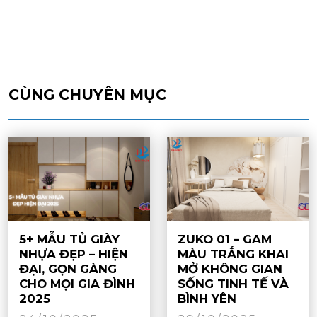
CÙNG CHUYÊN MỤC
5+ MẪU TỦ GIÀY
ZUKO 01 – GAM
NHỰA ĐẸP – HIỆN
MÀU TRẮNG KHAI
ĐẠI, GỌN GÀNG
MỞ KHÔNG GIAN
CHO MỌI GIA ĐÌNH
SỐNG TINH TẾ VÀ
2025
BÌNH YÊN