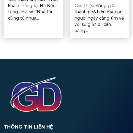
khách hàng tại Hà Nội –
Giới Thiệu Sống giữa
từng chia sẻ: “Nhà tôi
thành phố hiện đại, con
dùng tủ nhựa...
người ngày càng tìm về
với sự giản dị, cân
bằng...
THÔNG TIN LIÊN HỆ