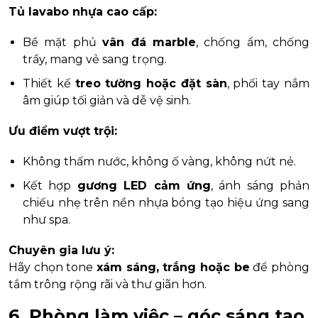
Tủ lavabo nhựa cao cấp:
Bề mặt phủ
vân đá marble
, chống ẩm, chống
trầy, mang vẻ sang trọng.
Thiết kế
treo tường hoặc đặt sàn
, phối tay nắm
âm giúp tối giản và dễ vệ sinh.
Ưu điểm vượt trội:
Không thấm nước, không ố vàng, không nứt nẻ.
Kết hợp
gương LED cảm ứng
, ánh sáng phản
chiếu nhẹ trên nền nhựa bóng tạo hiệu ứng sang
như spa.
Chuyên gia lưu ý:
Hãy chọn tone
xám sáng, trắng hoặc be
để phòng
tắm trông rộng rãi và thư giãn hơn.
6. Phòng làm việc – góc sáng tạo