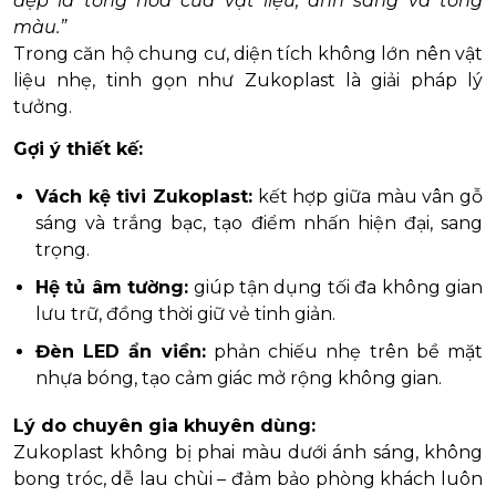
đẹp là tổng hòa của vật liệu, ánh sáng và tông
màu.”
Trong căn hộ chung cư, diện tích không lớn nên vật
liệu nhẹ, tinh gọn như Zukoplast là giải pháp lý
tưởng.
Gợi ý thiết kế:
Vách kệ tivi Zukoplast:
kết hợp giữa màu vân gỗ
sáng và trắng bạc, tạo điểm nhấn hiện đại, sang
trọng.
Hệ tủ âm tường:
giúp tận dụng tối đa không gian
lưu trữ, đồng thời giữ vẻ tinh giản.
Đèn LED ẩn viền:
phản chiếu nhẹ trên bề mặt
nhựa bóng, tạo cảm giác mở rộng không gian.
Lý do chuyên gia khuyên dùng:
Zukoplast không bị phai màu dưới ánh sáng, không
bong tróc, dễ lau chùi – đảm bảo phòng khách luôn