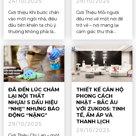
24/10/2025
29/10/2025
Giới thiệu Khi bước chân
Giới Thiệu Mỗi người
vào một ngôi nhà, điều
đều mơ về một nơi để
đầu tiên khiến ta chú ý
trở về – nơi mang lại
thường không phải là...
cảm giác thư thái...
ĐÃ ĐẾN LÚC CHĂM
THIẾT KẾ CĂN HỘ
LẠI NỘI THẤT
PHONG CÁCH
NHỰA! 5 DẤU HIỆU
NHẬT – BẮC ÂU
“NHẸ” NHƯNG BÁO
VỚI ZUKO05: TINH
ĐỘNG “NẶNG”
TẾ, ẤM ÁP VÀ
THANH LỊCH
29/10/2025
29/10/2025
Giới Thiệu Chị Lan – một