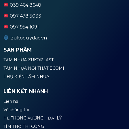
039 464 8648
097 478 5033
097 954 1091
zukoduydao.vn
SẢN PHẨM
TẤM NHỰA ZUKOPLAST
TẤM NHỰA NỘI THẤT ECOMI
PHỤ KIỆN TẤM NHỰA
LIÊN KẾT NHANH
Liên hệ
Về chúng tôi
HỆ THỐNG XƯỞNG – ĐẠI LÝ
TÌM THỢ THI CÔNG