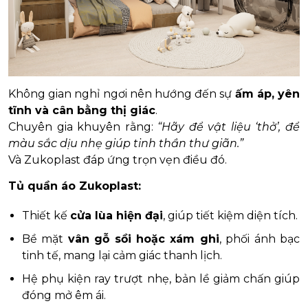
Không gian nghỉ ngơi nên hướng đến sự
ấm áp, yên
tĩnh và cân bằng thị giác
.
Chuyên gia khuyên rằng:
“Hãy để vật liệu ‘thở’, để
màu sắc dịu nhẹ giúp tinh thần thư giãn.”
Và Zukoplast đáp ứng trọn vẹn điều đó.
Tủ quần áo Zukoplast:
Thiết kế
cửa lùa hiện đại
, giúp tiết kiệm diện tích.
Bề mặt
vân gỗ sồi hoặc xám ghi
, phối ánh bạc
tinh tế, mang lại cảm giác thanh lịch.
Hệ phụ kiện ray trượt nhẹ, bản lề giảm chấn giúp
đóng mở êm ái.