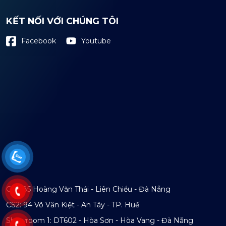
KẾT NỐI VỚI CHÚNG TÔI
Youtube
Facebook
CS1: 85 Hoàng Văn Thái - Liên Chiểu - Đà Nẵng
CS2: 94 Võ Văn Kiệt - An Tây - TP. Huế
Showroom 1: DT602 - Hòa Sơn - Hòa Vang - Đà Nẵng