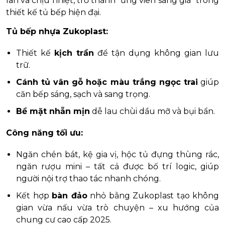
lan và chịu nhiệt, trở thành “ứng viên sáng giá” trong
thiết kế tủ bếp hiện đại.
Tủ bếp nhựa Zukoplast:
Thiết kế
kịch trần
để tận dụng không gian lưu
trữ.
Cánh tủ vân gỗ hoặc màu trắng ngọc trai
giúp
căn bếp sáng, sạch và sang trọng.
Bề mặt nhẵn mịn
dễ lau chùi dầu mỡ và bụi bẩn.
Công năng tối ưu:
Ngăn chén bát, kệ gia vị, hộc tủ đựng thùng rác,
ngăn rượu mini – tất cả được bố trí logic, giúp
người nội trợ thao tác nhanh chóng.
Kết hợp
bàn đảo
nhỏ bằng Zukoplast tạo không
gian vừa nấu vừa trò chuyện – xu hướng của
chung cư cao cấp 2025.