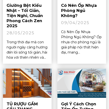
Giường Bệt Kiểu
Có Nên Ốp Nhựa
Nhật – Tối Giản,
Phòng Ngủ
Tiện Nghi, Chuẩn
Không?
Phong Cách Zen
09/04/2025
2025
Có Nên Ốp Nhựa
28/05/2025
Phòng Ngủ Không? Ốp
Trong thời đại mà con
nhựa cho phòng ngủ là
người ngày càng hướng
giải pháp nội thất hiện
đến lối sống tối giản, hài
đại, mang...
hòa với thiên nhiên và...
TỦ RƯỢU GẦM
Gợi Ý Cách Chọn
CẦU THANG –
Tấm Ốp Tường