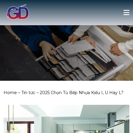
Home
–
Tin tức
–
2025 Chọn Tủ Bếp Nhựa Kiểu I, U Hay L?