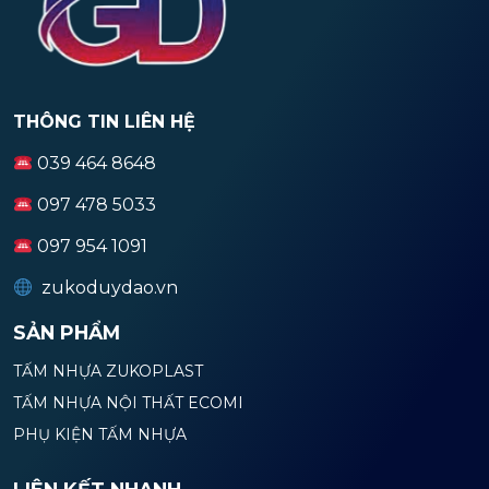
THÔNG TIN LIÊN HỆ
039 464 8648
097 478 5033
097 954 1091
zukoduydao.vn
SẢN PHẨM
TẤM NHỰA ZUKOPLAST
TẤM NHỰA NỘI THẤT ECOMI
PHỤ KIỆN TẤM NHỰA