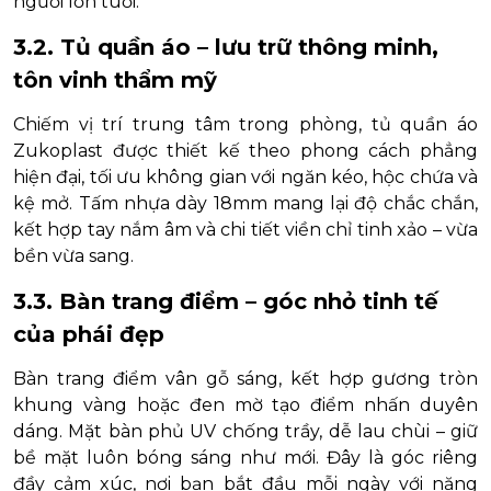
người lớn tuổi.
3.2. Tủ quần áo – lưu trữ thông minh,
tôn vinh thẩm mỹ
Chiếm vị trí trung tâm trong phòng, tủ quần áo
Zukoplast được thiết kế theo phong cách phẳng
hiện đại, tối ưu không gian với ngăn kéo, hộc chứa và
kệ mở. Tấm nhựa dày 18mm mang lại độ chắc chắn,
kết hợp tay nắm âm và chi tiết viền chỉ tinh xảo – vừa
bền vừa sang.
3.3. Bàn trang điểm – góc nhỏ tinh tế
của phái đẹp
Bàn trang điểm vân gỗ sáng, kết hợp gương tròn
khung vàng hoặc đen mờ tạo điểm nhấn duyên
dáng. Mặt bàn phủ UV chống trầy, dễ lau chùi – giữ
bề mặt luôn bóng sáng như mới. Đây là góc riêng
đầy cảm xúc, nơi bạn bắt đầu mỗi ngày với năng