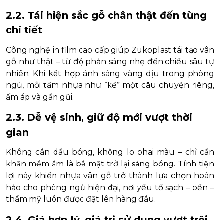
2.2. Tái hiện sắc gỗ chân thật đến từng
chi tiết
Công nghệ in film cao cấp giúp Zukoplast tái tạo vân
gỗ như thật – từ độ phản sáng nhẹ đến chiều sâu tự
nhiên. Khi kết hợp ánh sáng vàng dịu trong phòng
ngủ, mỗi tấm nhựa như “kể” một câu chuyện riêng,
ấm áp và gần gũi.
2.3. Dễ vệ sinh, giữ độ mới vượt thời
gian
Không cần dầu bóng, không lo phai màu – chỉ cần
khăn mềm ẩm là bề mặt trở lại sáng bóng. Tính tiện
lợi này khiến nhựa vân gỗ trở thành lựa chọn hoàn
hảo cho phòng ngủ hiện đại, nơi yếu tố sạch – bền –
thẩm mỹ luôn được đặt lên hàng đầu.
2.4. Giá hợp lý, giá trị sử dụng vượt trội