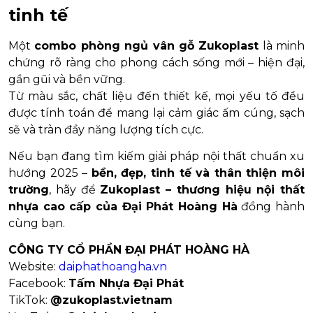
tinh tế
Một
combo phòng ngủ vân gỗ Zukoplast
là minh
chứng rõ ràng cho phong cách sống mới – hiện đại,
gần gũi và bền vững.
Từ màu sắc, chất liệu đến thiết kế, mọi yếu tố đều
được tính toán để mang lại cảm giác ấm cúng, sạch
sẽ và tràn đầy năng lượng tích cực.
Nếu bạn đang tìm kiếm giải pháp nội thất chuẩn xu
hướng 2025 –
bền, đẹp, tinh tế và thân thiện môi
trường
, hãy để
Zukoplast – thương hiệu nội thất
nhựa cao cấp của Đại Phát Hoàng Hà
đồng hành
cùng bạn.
CÔNG TY CỔ PHẦN ĐẠI PHÁT HOÀNG HÀ
Website:
daiphathoangha.vn
Facebook:
Tấm Nhựa Đại Phát
TikTok:
@zukoplast.vietnam