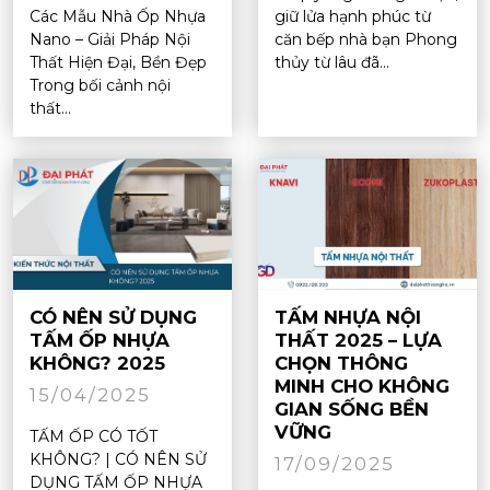
Các Mẫu Nhà Ốp Nhựa
giữ lửa hạnh phúc từ
Nano – Giải Pháp Nội
căn bếp nhà bạn Phong
Thất Hiện Đại, Bền Đẹp
thủy từ lâu đã...
Trong bối cảnh nội
thất...
CÓ NÊN SỬ DỤNG
TẤM NHỰA NỘI
TẤM ỐP NHỰA
THẤT 2025 – LỰA
KHÔNG? 2025
CHỌN THÔNG
MINH CHO KHÔNG
15/04/2025
GIAN SỐNG BỀN
VỮNG
TẤM ỐP CÓ TỐT
KHÔNG? | CÓ NÊN SỬ
17/09/2025
DỤNG TẤM ỐP NHỰA