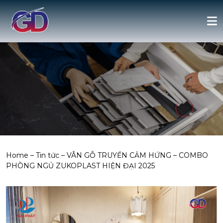
Home
–
Tin tức
–
VÂN GỖ TRUYỀN CẢM HỨNG – COMBO
PHÒNG NGỦ ZUKOPLAST HIỆN ĐẠI 2025