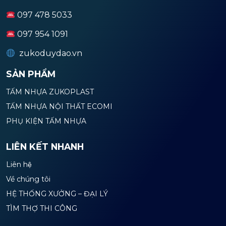
097 478 5033
097 954 1091
zukoduydao.vn
SẢN PHẨM
TẤM NHỰA ZUKOPLAST
TẤM NHỰA NỘI THẤT ECOMI
PHỤ KIỆN TẤM NHỰA
LIÊN KẾT NHANH
Liên hệ
Về chúng tôi
HỆ THỐNG XƯỞNG – ĐẠI LÝ
TÌM THỢ THI CÔNG