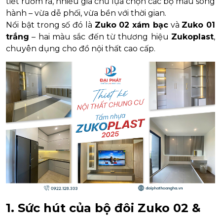
tiết rườm rà, nhiều gia chủ lựa chọn các bộ màu song
hành – vừa dễ phối, vừa bền với thời gian.
Nổi bật trong số đó là
Zuko 02 xám bạc
và
Zuko 01
trắng
– hai màu sắc đến từ thương hiệu
Zukoplast
,
chuyên dụng cho đồ nội thất cao cấp.
1. Sức hút của bộ đôi Zuko 02 &