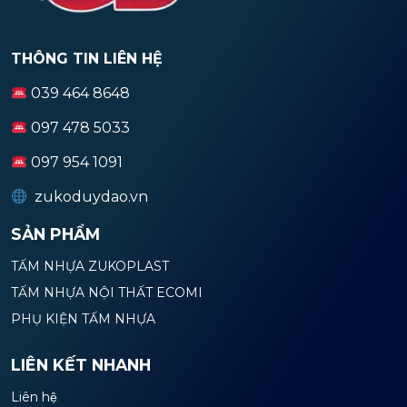
THÔNG TIN LIÊN HỆ
039 464 8648
097 478 5033
097 954 1091
zukoduydao.vn
SẢN PHẨM
TẤM NHỰA ZUKOPLAST
TẤM NHỰA NỘI THẤT ECOMI
PHỤ KIỆN TẤM NHỰA
LIÊN KẾT NHANH
Liên hệ