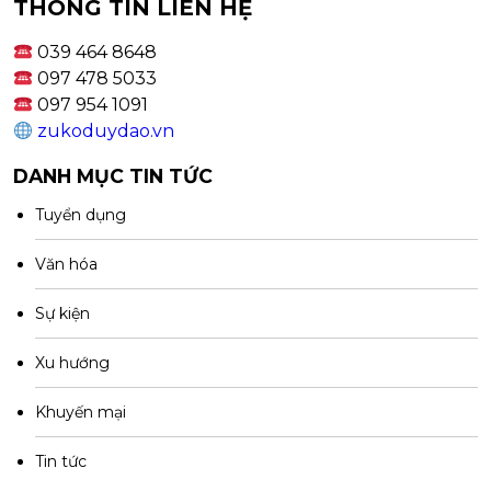
THÔNG TIN LIÊN HỆ
039 464 8648
097 478 5033
097 954 1091
zukoduydao.vn
DANH MỤC TIN TỨC
Tuyển dụng
Văn hóa
Sự kiện
Xu hướng
Khuyến mại
Tin tức