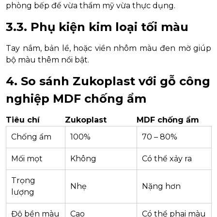
phòng bếp để vừa thẩm mỹ vừa thực dụng.
3.3. Phụ kiện kim loại tối màu
Tay nắm, bản lề, hoặc viền nhôm màu đen mờ giúp
bộ màu thêm nổi bật.
4. So sánh Zukoplast với gỗ công
nghiệp MDF chống ẩm
Tiêu chí
Zukoplast
MDF chống ẩm
Chống ẩm
100%
70 – 80%
Mối mọt
Không
Có thể xảy ra
Trọng
Nhẹ
Nặng hơn
lượng
Độ bền màu
Cao
Có thể phai màu