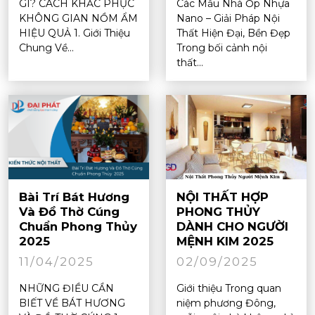
GÌ? CÁCH KHẮC PHỤC
Các Mẫu Nhà Ốp Nhựa
KHÔNG GIAN NỒM ẨM
Nano – Giải Pháp Nội
HIỆU QUẢ 1. Giới Thiệu
Thất Hiện Đại, Bền Đẹp
Chung Về...
Trong bối cảnh nội
thất...
Bài Trí Bát Hương
NỘI THẤT HỢP
Và Đồ Thờ Cúng
PHONG THỦY
Chuẩn Phong Thủy
DÀNH CHO NGƯỜI
2025
MỆNH KIM 2025
11/04/2025
02/09/2025
NHỮNG ĐIỀU CẦN
Giới thiệu Trong quan
BIẾT VỀ BÁT HƯƠNG
niệm phương Đông,