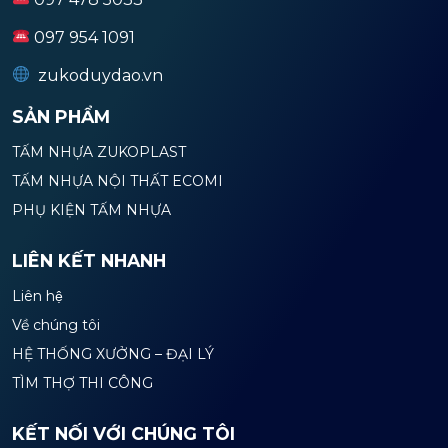
097 954 1091
zukoduydao.vn
SẢN PHẨM
TẤM NHỰA ZUKOPLAST
TẤM NHỰA NỘI THẤT ECOMI
PHỤ KIỆN TẤM NHỰA
LIÊN KẾT NHANH
Liên hệ
Về chúng tôi
HỆ THỐNG XƯỞNG – ĐẠI LÝ
TÌM THỢ THI CÔNG
KẾT NỐI VỚI CHÚNG TÔI