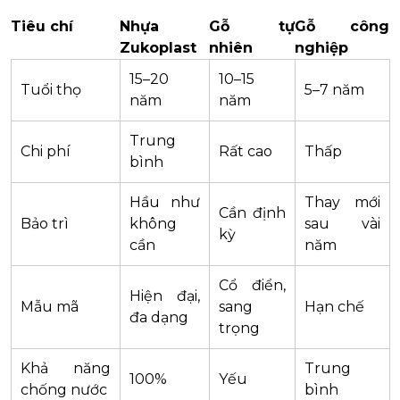
Tiêu chí
Nhựa
Gỗ tự
Gỗ công
Zukoplast
nhiên
nghiệp
15–20
10–15
Tuổi thọ
5–7 năm
năm
năm
Trung
Chi phí
Rất cao
Thấp
bình
Hầu như
Thay mới
Cần định
Bảo trì
không
sau vài
kỳ
cần
năm
Cổ điển,
Hiện đại,
Mẫu mã
sang
Hạn chế
đa dạng
trọng
Khả năng
Trung
100%
Yếu
chống nước
bình