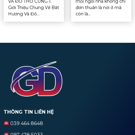
VÀ ĐỒ THỜ CÚNG 1.
mỗi ngôi nhà không chỉ
Giới Thiệu Chung Về Bát
đơn thuần là nơi ở mà
Hương Và Đồ...
còn là...
THÔNG TIN LIÊN HỆ
039 464 8648
097 478 5033