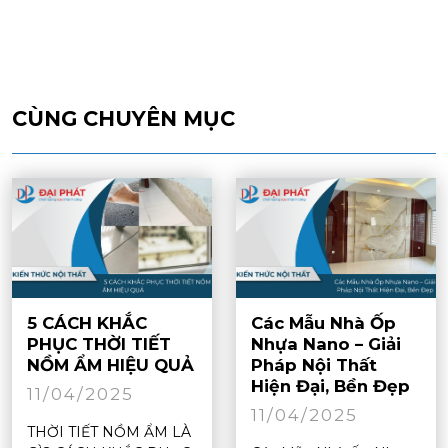
CÙNG CHUYÊN MỤC
5 CÁCH KHẮC
Các Mẫu Nhà Ốp
PHỤC THỜI TIẾT
Nhựa Nano – Giải
NỒM ẨM HIỆU QUẢ
Pháp Nội Thất
Hiện Đại, Bền Đẹp
11/04/2025
11/04/2025
THỜI TIẾT NỒM ẨM LÀ