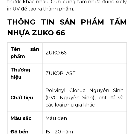
thước khác nhau. Cuối cùng tấm nhựa được xử lý
in UV để tạo ra thành phẩm.
THÔNG TIN SẢN PHẨM TẤM
NHỰA ZUKO 66
Tên sản
ZUKO 66
phẩm
Thương
ZUKOPLAST
hiệu
Polivinyl Clorua Nguyên Sinh
Chất liệu
(PVC Nguyên Sinh), bột đá và
các loại phụ gia khác
Màu sắc
Màu đen
Độ bền
15 – 20 năm