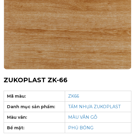
ZUKOPLAST ZK-66
Mã màu:
ZK66
Danh mục sản phẩm:
TẤM NHỰA ZUKOPLAST
Màu vân:
MÀU VÂN GỖ
Bề mặt:
PHỦ BÓNG