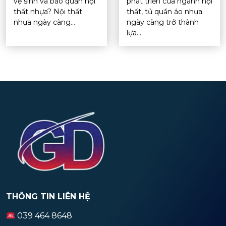
vệ sinh và bảo quản nội
phát triển của ngành nội
thất nhựa? Nội thất
thất, tủ quần áo nhựa
nhựa ngày càng...
ngày càng trở thành
lựa...
THÔNG TIN LIÊN HỆ
039 464 8648