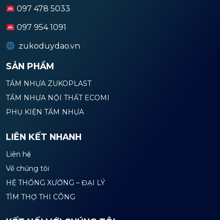
097 478 5033
097 954 1091
zukoduydao.vn
SẢN PHẨM
TẤM NHỰA ZUKOPLAST
TẤM NHỰA NỘI THẤT ECOMI
PHỤ KIỆN TẤM NHỰA
LIÊN KẾT NHANH
Liên hệ
Về chúng tôi
HỆ THỐNG XƯỞNG – ĐẠI LÝ
TÌM THỢ THI CÔNG