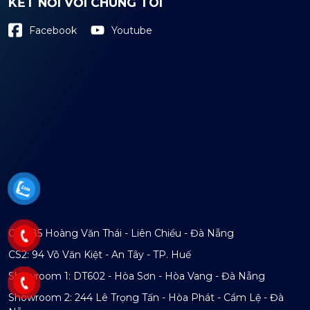
KẾT NỐI VỚI CHÚNG TÔI
Youtube
Facebook
CS1: 85 Hoàng Văn Thái - Liên Chiểu - Đà Nẵng
CS2: 94 Võ Văn Kiệt - An Tây - TP. Huế
Showroom 1: DT602 - Hòa Sơn - Hòa Vang - Đà Nẵng
Showroom 2: 244 Lê Trọng Tấn - Hòa Phát - Cẩm Lệ - Đà