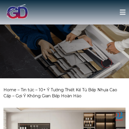
Home
–
Tin tức
–
10+ Ý Tưởng Thiết Kế Tủ Bếp Nhựa Cao
Cấp – Gợi Ý Không Gian Bếp Hoàn Hảo