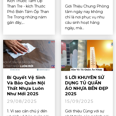
Kích Thước Tấm Ốp
Than Tre - kích Thước
Giới Thiệu Chung Phòng
Phổ Biến Tấm Ốp Than
tắm ngày nay không
Tre Trong những năm
chỉ là nơi phục vụ nhu
gần đây,...
cầu sinh hoạt hằng
ngày, mà...
Bí Quyết Vệ Sinh
5 LỜI KHUYÊN SỬ
Và Bảo Quản Nội
DỤNG TỦ QUẦN
Thất Nhựa Luôn
ÁO NHỰA BỀN ĐẸP
Như Mới 2025
2025
29/08/2025
15/09/2025
1. Vì sao cần chú ý đến
Giới thiệu Cùng với sự