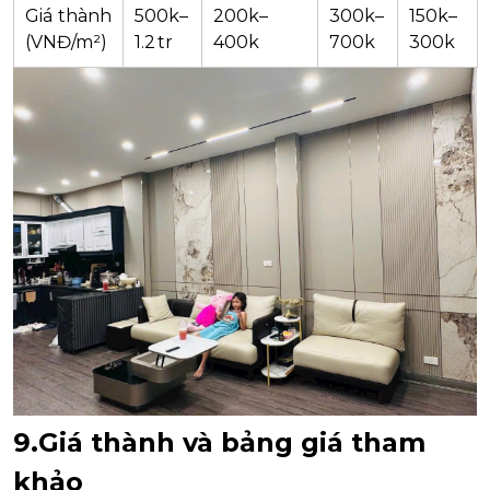
Giá thành
500k–
200k–
300k–
150k–
(VNĐ/m²)
1.2 tr
400k
700k
300k
9.Giá thành và bảng giá tham
khảo