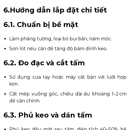
6.Hướng dẫn lắp đặt chi tiết
6.1. Chuẩn bị bề mặt
Làm phẳng tường, loại bỏ bụi bẩn, nấm mốc.
Sơn lót nếu cần để tăng độ bám dính keo.
6.2. Đo đạc và cắt tấm
Sử dụng cưa tay hoặc máy cắt bàn với lưỡi hợp
kim.
Cắt mép vuông góc, chiều dài dư khoảng 1–2 cm
để căn chỉnh.
6.3. Phủ keo và dán tấm
Phủ keo đều mặt sau tấm, diện tích 40–50% bề