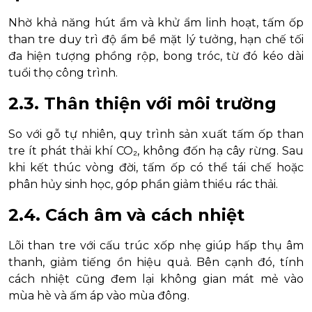
Nhờ khả năng hút ẩm và khử ẩm linh hoạt, tấm ốp
than tre duy trì độ ẩm bề mặt lý tưởng, hạn chế tối
đa hiện tượng phồng rộp, bong tróc, từ đó kéo dài
tuổi thọ công trình.
2.3. Thân thiện với môi trường
So với gỗ tự nhiên, quy trình sản xuất tấm ốp than
tre ít phát thải khí CO₂, không đốn hạ cây rừng. Sau
khi kết thúc vòng đời, tấm ốp có thể tái chế hoặc
phân hủy sinh học, góp phần giảm thiểu rác thải.
2.4. Cách âm và cách nhiệt
Lõi than tre với cấu trúc xốp nhẹ giúp hấp thụ âm
thanh, giảm tiếng ồn hiệu quả. Bên cạnh đó, tính
cách nhiệt cũng đem lại không gian mát mẻ vào
mùa hè và ấm áp vào mùa đông.