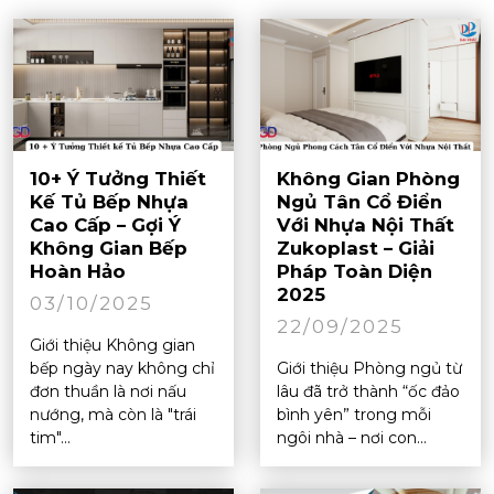
10+ Ý Tưởng Thiết
Không Gian Phòng
Kế Tủ Bếp Nhựa
Ngủ Tân Cổ Điển
Cao Cấp – Gợi Ý
Với Nhựa Nội Thất
Không Gian Bếp
Zukoplast – Giải
Hoàn Hảo
Pháp Toàn Diện
2025
03/10/2025
22/09/2025
Giới thiệu Không gian
bếp ngày nay không chỉ
Giới thiệu Phòng ngủ từ
đơn thuần là nơi nấu
lâu đã trở thành “ốc đảo
nướng, mà còn là "trái
bình yên” trong mỗi
tim"...
ngôi nhà – nơi con...