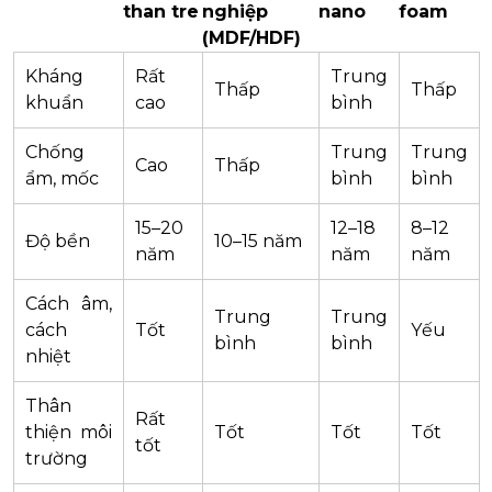
than tre
nghiệp
nano
foam
(MDF/HDF)
Kháng
Rất
Trung
Thấp
Thấp
khuẩn
cao
bình
Chống
Trung
Trung
Cao
Thấp
ẩm, mốc
bình
bình
15–20
12–18
8–12
Độ bền
10–15 năm
năm
năm
năm
Cách âm,
Trung
Trung
cách
Tốt
Yếu
bình
bình
nhiệt
Thân
Rất
thiện môi
Tốt
Tốt
Tốt
tốt
trường