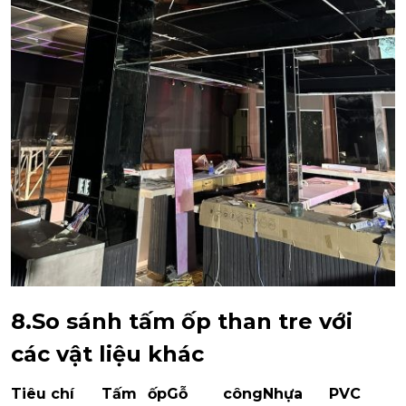
8.So sánh tấm ốp than tre với
các vật liệu khác
Tiêu chí
Tấm ốp
Gỗ công
Nhựa
PVC