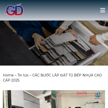
Home
–
Tin tức
–
CÁC BƯỚC LẮP ĐẶT TỦ BẾP NHỰA CAO
CẤP 2025