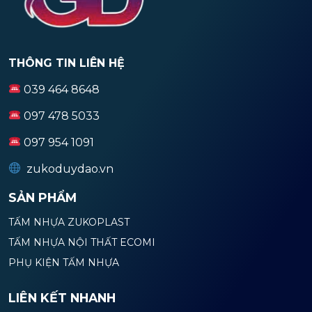
THÔNG TIN LIÊN HỆ
039 464 8648
097 478 5033
097 954 1091
zukoduydao.vn
SẢN PHẨM
TẤM NHỰA ZUKOPLAST
TẤM NHỰA NỘI THẤT ECOMI
PHỤ KIỆN TẤM NHỰA
LIÊN KẾT NHANH