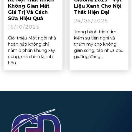
Không Gian Mất
Liệu Xanh Cho Nội
Giá Trị Và Cách
Thất Hiện Đại
Sửa Hiệu Quả
24/06/2025
16/10/2025
Trong hành trình tìm
Giới thiệu Một ngôi nhà
kiếm sự tiện nghi và
hoàn hảo không chỉ
thẩm mỹ cho không
nằm ở phần khung xây
gian sống, táp nhựa đầu
dựng, mà chính là linh
giường đang...
hồn...