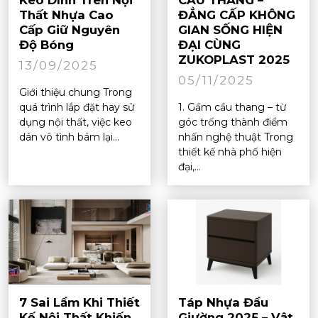
Keo Dính Trên Nội
CẦU THANG –
Thất Nhựa Cao
ĐẲNG CẤP KHÔNG
Cấp Giữ Nguyên
GIAN SỐNG HIỆN
Độ Bóng
ĐẠI CÙNG
ZUKOPLAST 2025
13/09/2025
05/11/2025
Giới thiệu chung Trong
quá trình lắp đặt hay sử
1. Gầm cầu thang – từ
dụng nội thất, việc keo
góc trống thành điểm
dán vô tình bám lại...
nhấn nghệ thuật Trong
thiết kế nhà phố hiện
đại,...
7 Sai Lầm Khi Thiết
Táp Nhựa Đầu
Kế Nội Thất Khiến
Giường 2025 – Vật