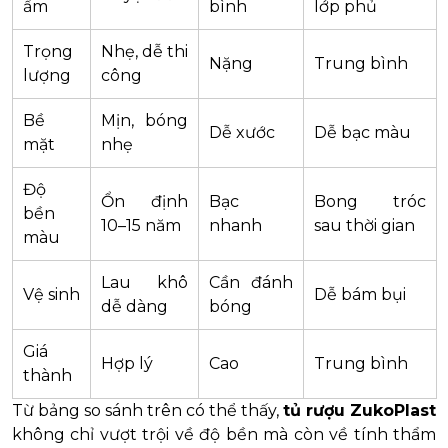
ẩm
bình
lớp phủ
Trọng
Nhẹ, dễ thi
Nặng
Trung bình
lượng
công
Bề
Mịn, bóng
Dễ xước
Dễ bạc màu
mặt
nhẹ
Độ
Ổn định
Bạc
Bong tróc
bền
10–15 năm
nhanh
sau thời gian
màu
Lau khô
Cần đánh
Vệ sinh
Dễ bám bụi
dễ dàng
bóng
Giá
Hợp lý
Cao
Trung bình
thành
Từ bảng so sánh trên có thể thấy,
tủ rượu ZukoPlast
không chỉ vượt trội về độ bền mà còn về tính thẩm