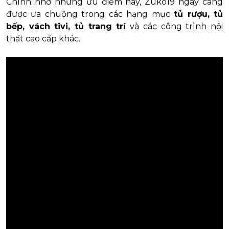
Chính nhờ những ưu điểm này, Zuko19 ngày càng
được ưa chuộng trong các hạng mục
tủ rượu, tủ
bếp, vách tivi, tủ trang trí
và các công trình nội
thất cao cấp khác.