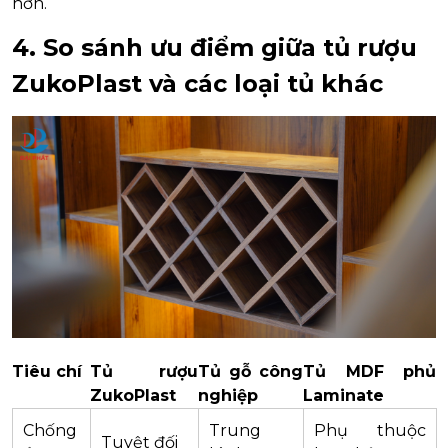
hơn.
4. So sánh ưu điểm giữa tủ rượu
ZukoPlast và các loại tủ khác
Tiêu chí
Tủ rượu
Tủ gỗ công
Tủ MDF phủ
ZukoPlast
nghiệp
Laminate
Chống
Trung
Phụ thuộc
Tuyệt đối