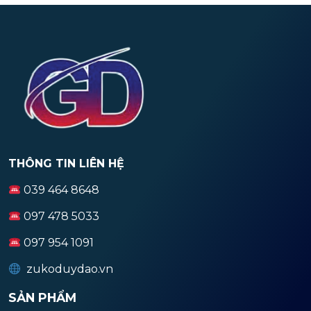
THÔNG TIN LIÊN HỆ
039 464 8648
097 478 5033
097 954 1091
zukoduydao.vn
SẢN PHẨM