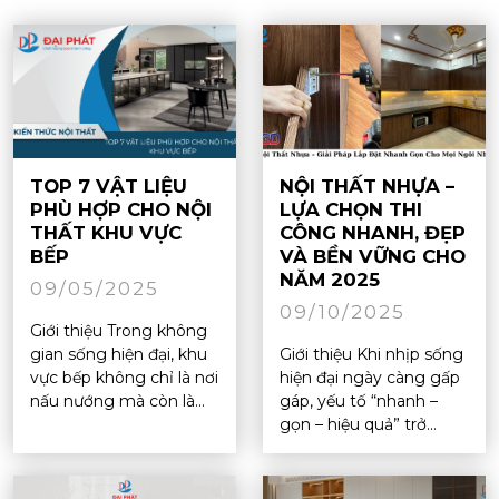
TOP 7 VẬT LIỆU
NỘI THẤT NHỰA –
PHÙ HỢP CHO NỘI
LỰA CHỌN THI
THẤT KHU VỰC
CÔNG NHANH, ĐẸP
BẾP
VÀ BỀN VỮNG CHO
NĂM 2025
09/05/2025
09/10/2025
Giới thiệu Trong không
gian sống hiện đại, khu
Giới thiệu Khi nhịp sống
vực bếp không chỉ là nơi
hiện đại ngày càng gấp
nấu nướng mà còn là...
gáp, yếu tố “nhanh –
gọn – hiệu quả” trở...