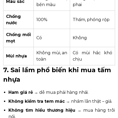
Màu sắc
bền màu
phai
Chống
100%
Thấm, phồng rộp
nước
Chống mối
Có
Không
mọt
Không mùi, an
Có mùi hắc khó
Mùi nhựa
toàn
chịu
7. Sai lầm phổ biến khi mua tấm
nhựa
Ham giá rẻ
→ dễ mua phải hàng nhái.
Không kiểm tra tem mác
→ nhầm lẫn thật – giả.
Không tìm hiểu thương hiệu
→ mua hàng trôi
nổi.