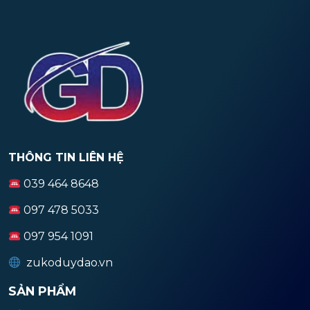
THÔNG TIN LIÊN HỆ
039 464 8648
097 478 5033
097 954 1091
zukoduydao.vn
SẢN PHẨM