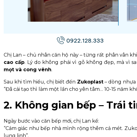
Chị Lan – chủ nhân căn hộ này – từng rất phân vân kh
cao cấp
. Lý do không phải vì gỗ không đẹp, mà vì sa
mọt và cong vênh
.
Sau khi tìm hiểu, chị biết đến
Zukoplast
– dòng nhựa n
“Đã cải tạo thì làm một lần cho yên tâm… 10-15 năm khô
2. Không gian bếp – Trái 
Ngày bước vào căn bếp mới, chị Lan kể:
“Cảm giác như bếp nhà mình rộng thêm cả mét. Zuko 
lung linh”.