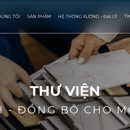
HÚNG TÔI
SẢN PHẨM
HỆ THỐNG XƯỞNG – ĐẠI LÝ
TÌ
THƯ VIỆN
H - ĐỒNG BỘ CHO M