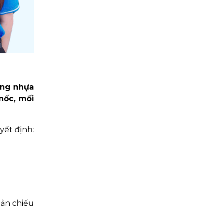
ằng nhựa
ốc, mối
yết định:
hản chiếu