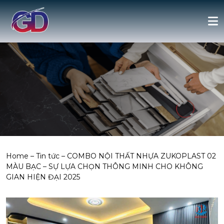
Home
–
Tin tức
–
COMBO NỘI THẤT NHỰA ZUKOPLAST 02
MÀU BẠC – SỰ LỰA CHỌN THÔNG MINH CHO KHÔNG
GIAN HIỆN ĐẠI 2025