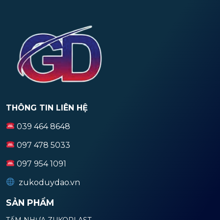
THÔNG TIN LIÊN HỆ
039 464 8648
097 478 5033
097 954 1091
zukoduydao.vn
SẢN PHẨM
TẤM NHỰA ZUKOPLAST