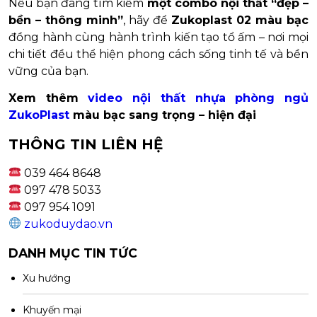
Nếu bạn đang tìm kiếm
một combo nội thất “đẹp –
bền – thông minh”
, hãy để
Zukoplast 02 màu bạc
đồng hành cùng hành trình kiến tạo tổ ấm – nơi mọi
chi tiết đều thể hiện phong cách sống tinh tế và bền
vững của bạn.
Xem thêm
video nội thất nhựa phòng ngủ
ZukoPlast
màu bạc sang trọng – hiện đại
THÔNG TIN LIÊN HỆ
039 464 8648
097 478 5033
097 954 1091
zukoduydao.vn
DANH MỤC TIN TỨC
Xu hướng
Khuyến mại