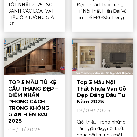
TỐT NHẤT 2025 | SO
Đẹp – Giải Pháp Trang
SÁNH CÁC LOẠI VẬT
Trí Nội Thất Hiện Đại Và
LIỆU ỐP TƯỜNG GIÁ
Tinh Tế Mở Đầu Trong...
RẺ –...
TOP 5 MẪU TỦ KỆ
Top 3 Mẫu Nội
CẦU THANG ĐẸP –
Thất Nhựa Vân Gỗ
ĐIỂM NHẤN
Đẹp Đáng Đầu Tư
PHONG CÁCH
Năm 2025
TRONG KHÔNG
18/09/2025
GIAN HIỆN ĐẠI
2025
Giới thiệu Trong những
năm gần đây, nội thất
06/11/2025
nhựa nổi lên như một