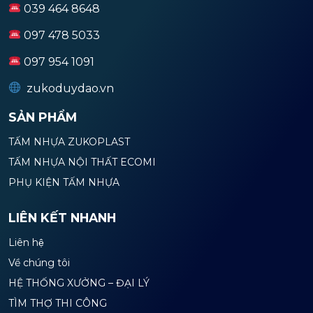
039 464 8648
097 478 5033
097 954 1091
zukoduydao.vn
SẢN PHẨM
TẤM NHỰA ZUKOPLAST
TẤM NHỰA NỘI THẤT ECOMI
PHỤ KIỆN TẤM NHỰA
LIÊN KẾT NHANH
Liên hệ
Về chúng tôi
HỆ THỐNG XƯỞNG – ĐẠI LÝ
TÌM THỢ THI CÔNG