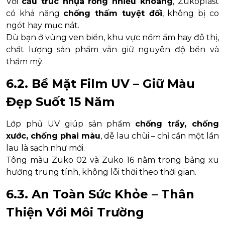
Với
cấu trúc nhựa rỗng nhiều khoang
, Zukoplast
có khả năng
chống thấm tuyệt đối
, không bị co
ngót hay mục nát.
Dù bạn ở vùng ven biển, khu vực nồm ẩm hay đô thị,
chất lượng sản phẩm vẫn giữ nguyên độ bền và
thẩm mỹ.
6.2. Bề Mặt Film UV – Giữ Màu
Đẹp Suốt 15 Năm
Lớp phủ UV giúp sản phẩm
chống trầy, chống
xước, chống phai màu
, dễ lau chùi – chỉ cần một lần
lau là sạch như mới.
Tông màu Zuko 02 và Zuko 16 nằm trong bảng xu
hướng trung tính, không lỗi thời theo thời gian.
6.3. An Toàn Sức Khỏe – Thân
Thiện Với Môi Trường