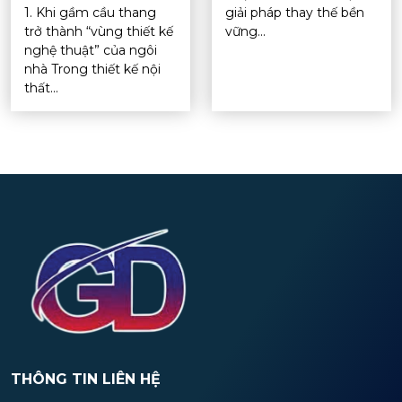
1. Khi gầm cầu thang
giải pháp thay thế bền
trở thành “vùng thiết kế
vững...
nghệ thuật” của ngôi
nhà Trong thiết kế nội
thất...
THÔNG TIN LIÊN HỆ