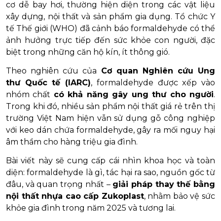
cơ dễ bay hơi, thường hiện diện trong các vật liệu
xây dựng, nội thất và sản phẩm gia dụng. Tổ chức Y
tế Thế giới (WHO) đã cảnh báo formaldehyde có thể
ảnh hưởng trực tiếp đến sức khỏe con người, đặc
biệt trong những căn hộ kín, ít thông gió.
Theo nghiên cứu của
Cơ quan Nghiên cứu Ung
thư Quốc tế (IARC)
, formaldehyde được xếp vào
nhóm chất
có khả năng gây ung thư cho người
.
Trong khi đó, nhiều sản phẩm nội thất giá rẻ trên thị
trường Việt Nam hiện vẫn sử dụng gỗ công nghiệp
với keo dán chứa formaldehyde, gây ra mối nguy hại
âm thầm cho hàng triệu gia đình.
Bài viết này sẽ cung cấp cái nhìn khoa học và toàn
diện: formaldehyde là gì, tác hại ra sao, nguồn gốc từ
đâu, và quan trọng nhất –
giải pháp thay thế bằng
nội thất nhựa cao cấp Zukoplast
, nhằm bảo vệ sức
khỏe gia đình trong năm 2025 và tương lai.