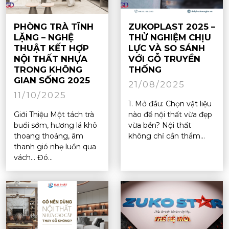
PHÒNG TRÀ TĨNH
ZUKOPLAST 2025 –
LẶNG – NGHỆ
THỬ NGHIỆM CHỊU
THUẬT KẾT HỢP
LỰC VÀ SO SÁNH
NỘI THẤT NHỰA
VỚI GỖ TRUYỀN
TRONG KHÔNG
THỐNG
GIAN SỐNG 2025
21/08/2025
11/10/2025
1. Mở đầu: Chọn vật liệu
Giới Thiệu Một tách trà
nào để nội thất vừa đẹp
buổi sớm, hương lá khô
vừa bền? Nội thất
thoang thoảng, âm
không chỉ cần thẩm...
thanh gió nhẹ luồn qua
vách… Đó...