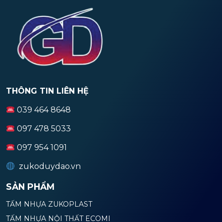
THÔNG TIN LIÊN HỆ
039 464 8648
097 478 5033
097 954 1091
zukoduydao.vn
SẢN PHẨM
TẤM NHỰA ZUKOPLAST
TẤM NHỰA NỘI THẤT ECOMI