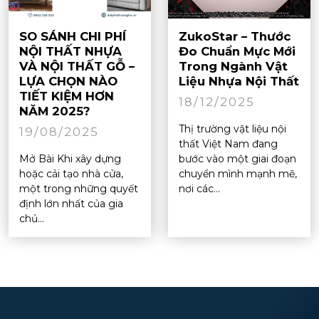
SO SÁNH CHI PHÍ
ZukoStar – Thước
NỘI THẤT NHỰA
Đo Chuẩn Mực Mới
VÀ NỘI THẤT GỖ –
Trong Ngành Vật
LỰA CHỌN NÀO
Liệu Nhựa Nội Thất
TIẾT KIỆM HƠN
18/12/2025
NĂM 2025?
Thị trường vật liệu nội
19/08/2025
thất Việt Nam đang
Mở Bài Khi xây dựng
bước vào một giai đoạn
hoặc cải tạo nhà cửa,
chuyển mình mạnh mẽ,
một trong những quyết
nơi các...
định lớn nhất của gia
chủ...