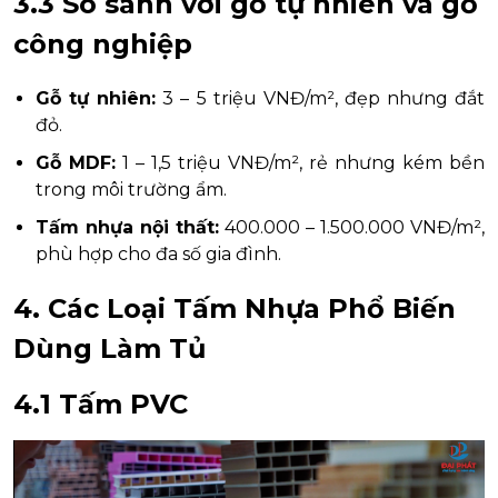
3.3 So sánh với gỗ tự nhiên và gỗ
công nghiệp
Gỗ tự nhiên:
3 – 5 triệu VNĐ/m², đẹp nhưng đắt
đỏ.
Gỗ MDF:
1 – 1,5 triệu VNĐ/m², rẻ nhưng kém bền
trong môi trường ẩm.
Tấm nhựa nội thất:
400.000 – 1.500.000 VNĐ/m²,
phù hợp cho đa số gia đình.
4. Các Loại Tấm Nhựa Phổ Biến
Dùng Làm Tủ
4.1 Tấm PVC