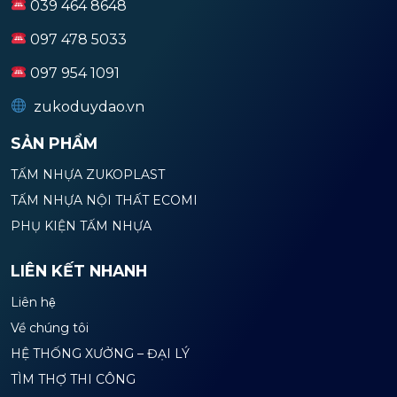
039 464 8648
097 478 5033
097 954 1091
zukoduydao.vn
SẢN PHẨM
TẤM NHỰA ZUKOPLAST
TẤM NHỰA NỘI THẤT ECOMI
PHỤ KIỆN TẤM NHỰA
LIÊN KẾT NHANH
Liên hệ
Về chúng tôi
HỆ THỐNG XƯỞNG – ĐẠI LÝ
TÌM THỢ THI CÔNG