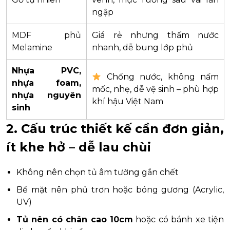
ngập
MDF phủ
Giá rẻ nhưng thấm nước
Melamine
nhanh, dễ bung lớp phủ
Nhựa PVC,
Chống nước, không nấm
nhựa foam,
mốc, nhẹ, dễ vệ sinh – phù hợp
nhựa nguyên
khí hậu Việt Nam
sinh
2. Cấu trúc thiết kế cần đơn giản,
ít khe hở – dễ lau chùi
Không nên chọn tủ âm tường gắn chết
Bề mặt nên phủ trơn hoặc bóng gương (Acrylic,
UV)
Tủ nên có chân cao 10cm
hoặc có bánh xe tiện