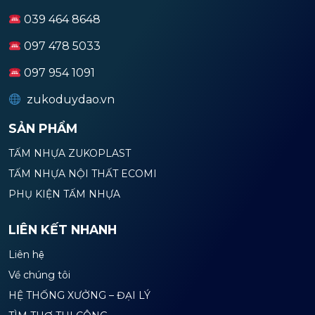
039 464 8648
097 478 5033
097 954 1091
zukoduydao.vn
SẢN PHẨM
TẤM NHỰA ZUKOPLAST
TẤM NHỰA NỘI THẤT ECOMI
PHỤ KIỆN TẤM NHỰA
LIÊN KẾT NHANH
Liên hệ
Về chúng tôi
HỆ THỐNG XƯỞNG – ĐẠI LÝ