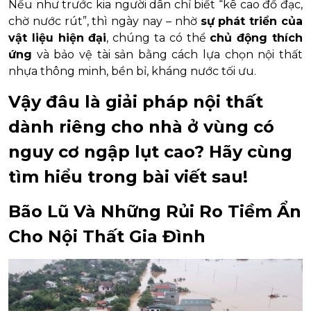
Nếu như trước kia người dân chỉ biết “kê cao đồ đạc,
chờ nước rút”, thì ngày nay – nhờ
sự phát triển của
vật liệu hiện đại
, chúng ta có thể
chủ động thích
ứng
và bảo vệ tài sản bằng cách lựa chọn nội thất
nhựa thông minh, bền bỉ, kháng nước tối ưu.
Vậy đâu là giải pháp nội thất
dành riêng cho nhà ở vùng có
nguy cơ ngập lụt cao? Hãy cùng
tìm hiểu trong bài viết sau!
Bão Lũ Và Những Rủi Ro Tiềm Ẩn
Cho Nội Thất Gia Đình