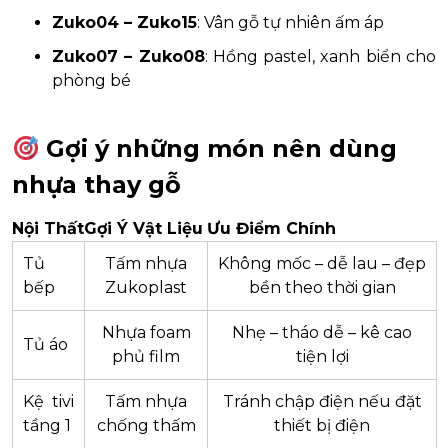
Zuko04 – Zuko15
: Vân gỗ tự nhiên ấm áp
Zuko07 – Zuko08
: Hồng pastel, xanh biển cho
phòng bé
Gợi ý những món nên dùng
nhựa thay gỗ
Nội Thất
Gợi Ý Vật Liệu
Ưu Điểm Chính
Tủ
Tấm nhựa
Không mốc – dễ lau – đẹp
bếp
Zukoplast
bền theo thời gian
Nhựa foam
Nhẹ – tháo dễ – kê cao
Tủ áo
phủ film
tiện lợi
Kệ tivi
Tấm nhựa
Tránh chập điện nếu đặt
tầng 1
chống thấm
thiết bị điện