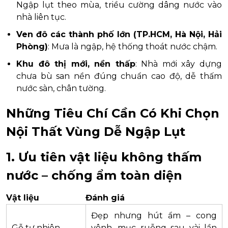
Ngập lụt theo mùa, triều cường dâng nước vào
nhà liên tục.
Ven đô các thành phố lớn (TP.HCM, Hà Nội, Hải
Phòng)
: Mưa là ngập, hệ thống thoát nước chậm.
Khu đô thị mới, nền thấp
: Nhà mới xây dựng
chưa bù san nền đúng chuẩn cao độ, dễ thấm
nước sàn, chân tường.
Những Tiêu Chí Cần Có Khi Chọn
Nội Thất Vùng Dễ Ngập Lụt
1. Ưu tiên
vật liệu không thấm
nước
– chống ẩm toàn diện
Vật liệu
Đánh giá
Đẹp nhưng hút ẩm – cong
Gỗ tự nhiên
vênh, mục ruỗng sau vài lần