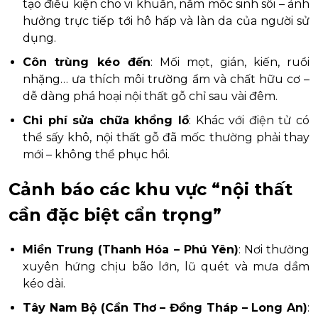
tạo điều kiện cho vi khuẩn, nấm mốc sinh sôi – ảnh
hưởng trực tiếp tới hô hấp và làn da của người sử
dụng.
Côn trùng kéo đến
: Mối mọt, gián, kiến, ruồi
nhặng… ưa thích môi trường ẩm và chất hữu cơ –
dễ dàng phá hoại nội thất gỗ chỉ sau vài đêm.
Chi phí sửa chữa khổng lồ
: Khác với điện tử có
thể sấy khô, nội thất gỗ đã mốc thường phải thay
mới – không thể phục hồi.
Cảnh báo các khu vực “nội thất
cần đặc biệt cẩn trọng”
Miền Trung (Thanh Hóa – Phú Yên)
: Nơi thường
xuyên hứng chịu bão lớn, lũ quét và mưa dầm
kéo dài.
Tây Nam Bộ (Cần Thơ – Đồng Tháp – Long An)
: