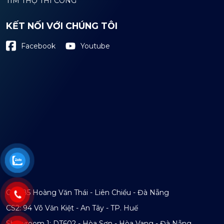
TÌM THỢ THI CÔNG
KẾT NỐI VỚI CHÚNG TÔI
Youtube
Facebook
CS1: 85 Hoàng Văn Thái - Liên Chiểu - Đà Nẵng
CS2: 94 Võ Văn Kiệt - An Tây - TP. Huế
Showroom 1: DT602 - Hòa Sơn - Hòa Vang - Đà Nẵng