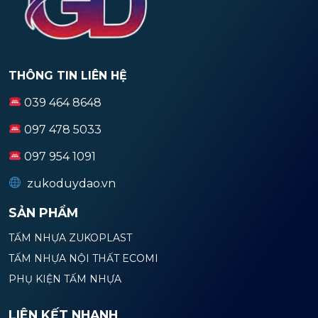
THÔNG TIN LIÊN HỆ
039 464 8648
097 478 5033
097 954 1091
zukoduydao.vn
SẢN PHẨM
TẤM NHỰA ZUKOPLAST
TẤM NHỰA NỘI THẤT ECOMI
PHỤ KIỆN TẤM NHỰA
LIÊN KẾT NHANH