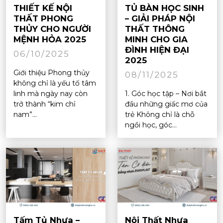
THIẾT KẾ NỘI
TỦ BÀN HỌC SINH
THẤT PHONG
– GIẢI PHÁP NỘI
THỦY CHO NGƯỜI
THẤT THÔNG
MỆNH HỎA 2025
MINH CHO GIA
ĐÌNH HIỆN ĐẠI
06/10/2025
2025
Giới thiệu Phong thủy
08/11/2025
không chỉ là yếu tố tâm
linh mà ngày nay còn
1. Góc học tập – Nơi bắt
trở thành “kim chỉ
đầu những giấc mơ của
nam”...
trẻ Không chỉ là chỗ
ngồi học, góc...
Tấm Tủ Nhựa –
Nội Thất Nhựa