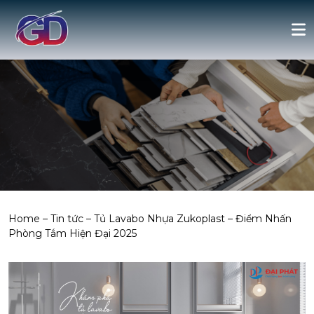
Home
–
Tin tức
–
Tủ Lavabo Nhựa Zukoplast – Điểm Nhấn
Phòng Tắm Hiện Đại 2025