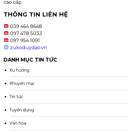
cao cấp.
THÔNG TIN LIÊN HỆ
039 464 8648
097 478 5033
097 954 1091
zukoduydao.vn
DANH MỤC TIN TỨC
Xu hướng
Khuyến mại
Tin tức
Tuyển dụng
Văn hóa