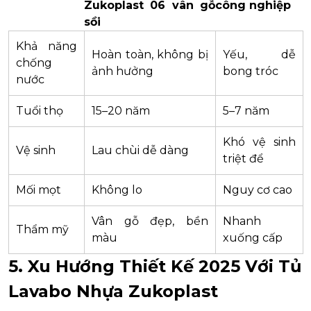
Zukoplast 06 vân gỗ
công nghiệp
sồi
Khả năng
Hoàn toàn, không bị
Yếu, dễ
chống
ảnh hưởng
bong tróc
nước
Tuổi thọ
15–20 năm
5–7 năm
Khó vệ sinh
Vệ sinh
Lau chùi dễ dàng
triệt để
Mối mọt
Không lo
Nguy cơ cao
Vân gỗ đẹp, bền
Nhanh
Thẩm mỹ
màu
xuống cấp
5. Xu Hướng Thiết Kế 2025 Với Tủ
Lavabo Nhựa Zukoplast