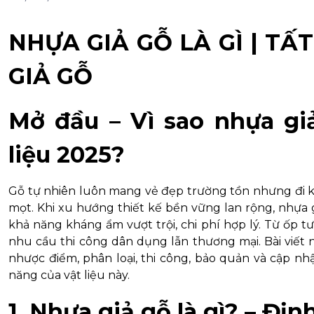
NHỰA GIẢ GỖ LÀ GÌ | T
GIẢ GỖ
Mở đầu – Vì sao nhựa giả
liệu 2025?
Gỗ tự nhiên luôn mang vẻ đẹp trường tồn nhưng đi kèm
mọt. Khi xu hướng thiết kế bền vững lan rộng, nhựa 
khả năng kháng ẩm vượt trội, chi phí hợp lý. Từ ốp t
nhu cầu thi công dân dụng lẫn thương mại. Bài viết này
nhược điểm, phân loại, thi công, bảo quản và cập nh
năng của vật liệu này.
1. Nhựa giả gỗ là gì? – Đị