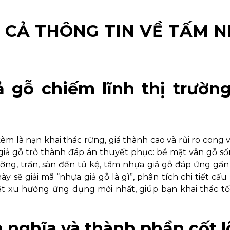
ẤT CẢ THÔNG TIN VỀ TẤM 
 gỗ chiếm lĩnh thị trường
 là nạn khai thác rừng, giá thành cao và rủi ro cong 
giả gỗ trở thành đáp án thuyết phục: bề mặt vân gỗ s
ường, trần, sàn đến tủ kệ, tấm nhựa giả gỗ đáp ứng gầ
 sẽ giải mã “nhựa giả gỗ là gì”, phân tích chi tiết cấu 
ật xu hướng ứng dụng mới nhất, giúp bạn khai thác tố
nh nghĩa và thành phần cốt l