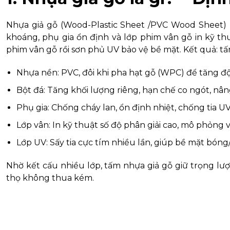
Nhựa giả gỗ (Wood-Plastic Sheet /PVC Wood Sheet) 
khoáng, phụ gia ổn định và lớp phim vân gỗ in kỹ th
phim vân gỗ rồi sơn phủ UV bảo vệ bề mặt. Kết quả: tấ
Nhựa nền: PVC, đôi khi pha hạt gỗ (WPC) để tăng đ
Bột đá: Tăng khối lượng riêng, hạn chế co ngót, nân
Phụ gia: Chống cháy lan, ổn định nhiệt, chống tia 
Lớp vân: In kỹ thuật số độ phân giải cao, mô phỏng vâ
Lớp UV: Sấy tia cực tím nhiều lần, giúp bề mặt bón
Nhờ kết cấu nhiều lớp, tấm nhựa giả gỗ giữ trọng lư
thọ không thua kém.