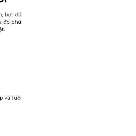
, bột đá
au đó phủ
t.
p và tuổi