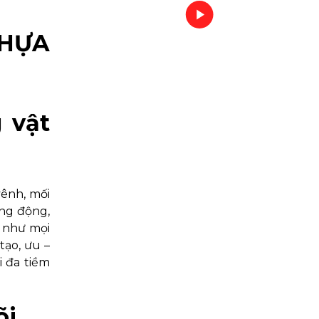
NHỰA
 vật
vênh, mối
ống động,
n như mọi
tạo, ưu –
i đa tiềm
õi