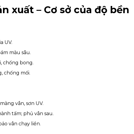
ản xuất – Cơ sở của độ bền
ia UV.
 bám màu sâu.
õi, chống bong.
g, chống mối.
 màng vân, sơn UV.
hành tấm; phủ vân sau.
ảo vân chạy liền.