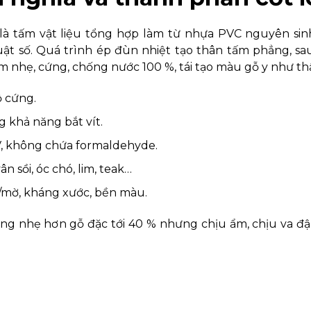
là tấm vật liệu tổng hợp làm từ nhựa PVC nguyên sinh
uật số. Quá trình ép đùn nhiệt tạo thân tấm phẳng, s
m nhẹ, cứng, chống nước 100 %, tái tạo màu gỗ y như thậ
ộ cứng.
g khả năng bắt vít.
UV, không chứa formaldehyde.
n sồi, óc chó, lim, teak…
g/mờ, kháng xước, bền màu.
ợng nhẹ hơn gỗ đặc tới 40 % nhưng chịu ẩm, chịu va đậ