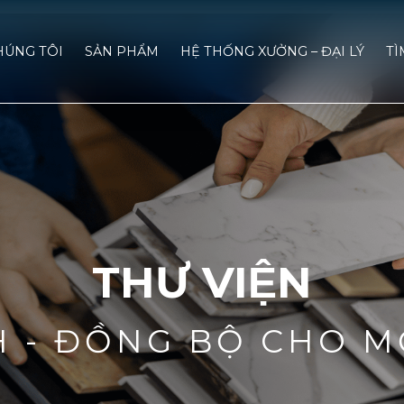
HÚNG TÔI
SẢN PHẨM
HỆ THỐNG XƯỞNG – ĐẠI LÝ
TÌ
THƯ VIỆN
H - ĐỒNG BỘ CHO M