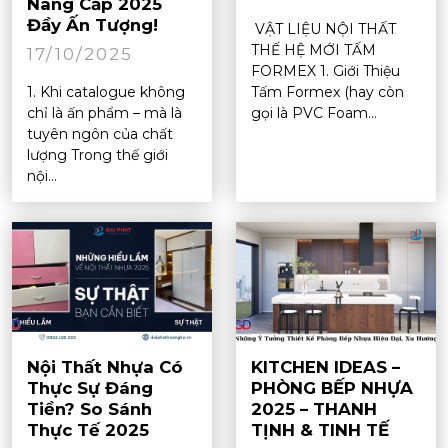
Nâng Cấp 2025
Đầy Ấn Tượng!
VẬT LIỆU NỘI THẤT
THẾ HỆ MỚI TẤM
17/10/2025
FORMEX 1. Giới Thiệu
1. Khi catalogue không
Tấm Formex (hay còn
chỉ là ấn phẩm – mà là
gọi là PVC Foam...
tuyên ngôn của chất
lượng Trong thế giới
nội...
Nội Thất Nhựa Có
KITCHEN IDEAS –
Thực Sự Đáng
PHÒNG BẾP NHỰA
Tiền? So Sánh
2025 – THANH
Thực Tế 2025
TỊNH & TINH TẾ