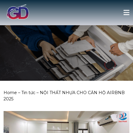
Home
–
Tin tức
–
NỘI THẤT NHỰA CHO CĂN HỘ AIRBNB
2025