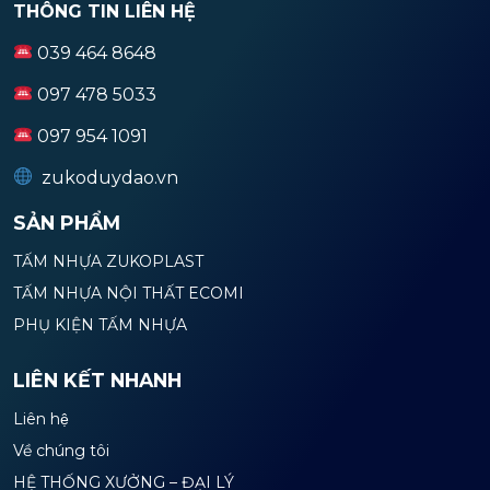
THÔNG TIN LIÊN HỆ
039 464 8648
097 478 5033
097 954 1091
zukoduydao.vn
SẢN PHẨM
TẤM NHỰA ZUKOPLAST
TẤM NHỰA NỘI THẤT ECOMI
PHỤ KIỆN TẤM NHỰA
LIÊN KẾT NHANH
Liên hệ
Về chúng tôi
HỆ THỐNG XƯỞNG – ĐẠI LÝ