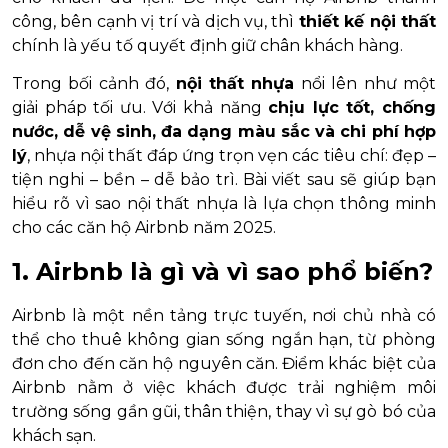
công, bên cạnh vị trí và dịch vụ, thì
thiết kế nội thất
chính là yếu tố quyết định giữ chân khách hàng.
Trong bối cảnh đó,
nội thất nhựa
nổi lên như một
giải pháp tối ưu. Với khả năng
chịu lực tốt, chống
nước, dễ vệ sinh, đa dạng màu sắc và chi phí hợp
lý
, nhựa nội thất đáp ứng trọn vẹn các tiêu chí: đẹp –
tiện nghi – bền – dễ bảo trì. Bài viết sau sẽ giúp bạn
hiểu rõ vì sao nội thất nhựa là lựa chọn thông minh
cho các căn hộ Airbnb năm 2025.
1. Airbnb là gì và vì sao phổ biến?
Airbnb là một nền tảng trực tuyến, nơi chủ nhà có
thể cho thuê không gian sống ngắn hạn, từ phòng
đơn cho đến căn hộ nguyên căn. Điểm khác biệt của
Airbnb nằm ở việc khách được trải nghiệm môi
trường sống gần gũi, thân thiện, thay vì sự gò bó của
khách sạn.