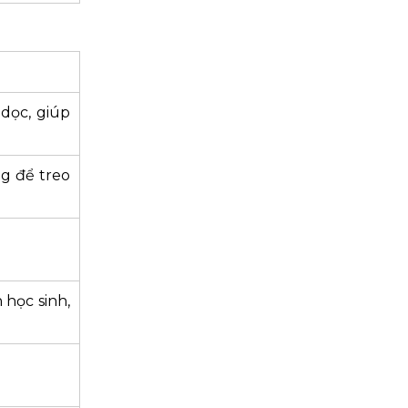
 dọc, giúp
ng để treo
 học sinh,