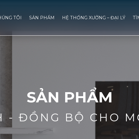
HÚNG TÔI
SẢN PHẨM
HỆ THỐNG XƯỞNG – ĐẠI LÝ
TÌ
SẢN PHẨM
H - ĐỒNG BỘ CHO M