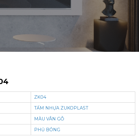
04
ZK04
TẤM NHỰA ZUKOPLAST
MÀU VÂN GỖ
PHỦ BÓNG