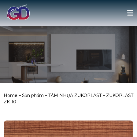
Home
–
Sản phẩm
–
TẤM NHỰA ZUKOPLAST
–
ZUKOPLAST
ZK-10