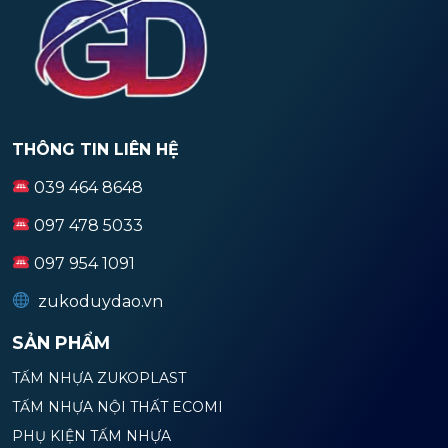
THÔNG TIN LIÊN HỆ
039 464 8648
097 478 5033
097 954 1091
zukoduydao.vn
SẢN PHẨM
TẤM NHỰA ZUKOPLAST
TẤM NHỰA NỘI THẤT ECOMI
PHỤ KIỆN TẤM NHỰA