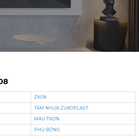
08
ZK08
TẤM NHỰA ZUKOPLAST
MÀU TRƠN
PHỦ BÓNG