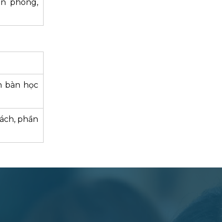
ăn phòng,
ên bàn học
sách, phần