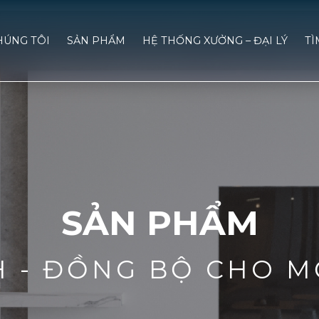
HÚNG TÔI
SẢN PHẨM
HỆ THỐNG XƯỞNG – ĐẠI LÝ
TÌ
SẢN PHẨM
H - ĐỒNG BỘ CHO M