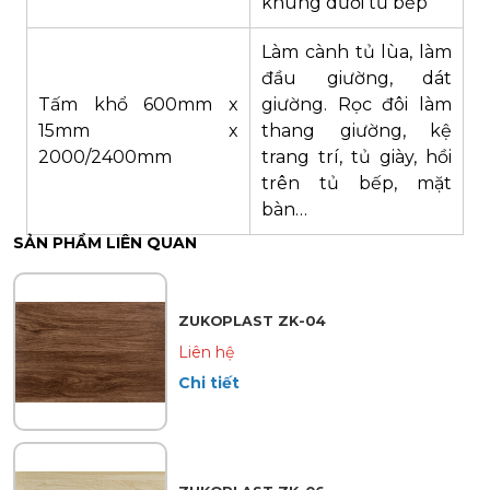
khung dưới tủ bếp
Làm cành tủ lùa, làm
đầu giường, dát
Tấm khổ 600mm x
giường. Rọc đôi làm
15mm x
thang giường, kệ
2000/2400mm
trang trí, tủ giày, hồi
trên tủ bếp, mặt
bàn…
SẢN PHẨM LIÊN QUAN
ZUKOPLAST ZK-04
Liên hệ
Chi tiết