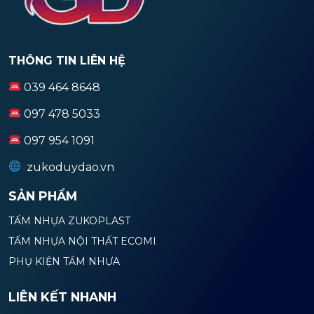
THÔNG TIN LIÊN HỆ
039 464 8648
097 478 5033
097 954 1091
zukoduydao.vn
SẢN PHẨM
TẤM NHỰA ZUKOPLAST
TẤM NHỰA NỘI THẤT ECOMI
PHỤ KIỆN TẤM NHỰA
LIÊN KẾT NHANH