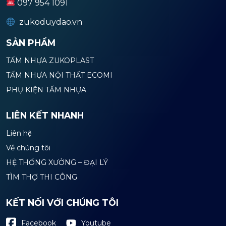
097 954 1091
zukoduydao.vn
SẢN PHẨM
TẤM NHỰA ZUKOPLAST
TẤM NHỰA NỘI THẤT ECOMI
PHỤ KIỆN TẤM NHỰA
LIÊN KẾT NHANH
Liên hệ
Về chúng tôi
HỆ THỐNG XƯỞNG – ĐẠI LÝ
TÌM THỢ THI CÔNG
KẾT NỐI VỚI CHÚNG TÔI
Youtube
Facebook