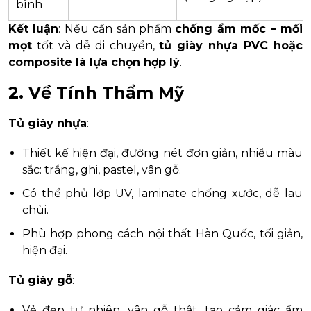
bình
Kết luận
: Nếu cần sản phẩm
chống ẩm mốc – mối
mọt
tốt và dễ di chuyển,
tủ giày nhựa PVC hoặc
composite là lựa chọn hợp lý
.
2.
Về Tính Thẩm Mỹ
Tủ giày nhựa
:
Thiết kế hiện đại, đường nét đơn giản, nhiều màu
sắc: trắng, ghi, pastel, vân gỗ.
Có thể phủ lớp UV, laminate chống xước, dễ lau
chùi.
Phù hợp phong cách nội thất Hàn Quốc, tối giản,
hiện đại.
Tủ giày gỗ
:
Vẻ đẹp tự nhiên, vân gỗ thật, tạo cảm giác ấm