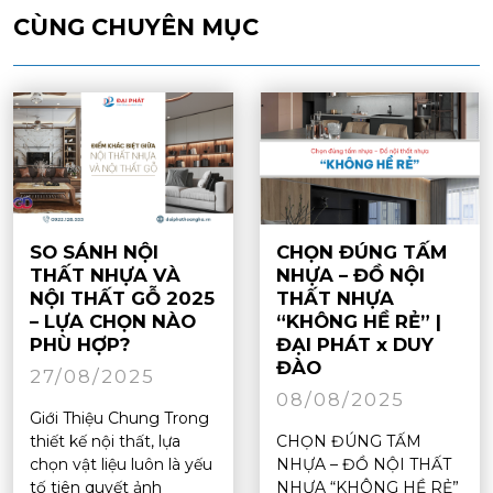
CÙNG CHUYÊN MỤC
SO SÁNH NỘI
CHỌN ĐÚNG TẤM
THẤT NHỰA VÀ
NHỰA – ĐỒ NỘI
NỘI THẤT GỖ 2025
THẤT NHỰA
– LỰA CHỌN NÀO
“KHÔNG HỀ RẺ” |
PHÙ HỢP?
ĐẠI PHÁT x DUY
ĐÀO
27/08/2025
08/08/2025
Giới Thiệu Chung Trong
thiết kế nội thất, lựa
CHỌN ĐÚNG TẤM
chọn vật liệu luôn là yếu
NHỰA – ĐỒ NỘI THẤT
tố tiên quyết ảnh
NHỰA “KHÔNG HỀ RẺ”