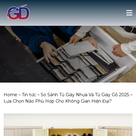
Home
–
Tin tức
–
So Sánh Tủ Giày Nhựa Và Tủ Giày Gỗ 2025 –
Lựa Chọn Nào Phù Hợp Cho Không Gian Hiện Đại?