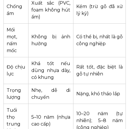
Xuất sắc (PVC,
Chống
Kém (trừ gỗ đã xử
foam không hút
ẩm
lý kỹ)
ẩm)
Mối
mọt,
Không bị ảnh
Có thể bị, nhất là gỗ
nấm
hưởng
công nghiệp
mốc
Khá tốt nếu
Độ chịu
Rất tốt, đặc biệt là
dùng nhựa dày,
lực
gỗ tự nhiên
có khung
Trọng
Nhẹ, dễ di
Nặng, khó tháo lắp
lượng
chuyển
Tuổi
10–20 năm (tự
thọ
5–10 năm (nhựa
nhiên); 5–8 năm
trung
cao cấp)
(công nghiệp)