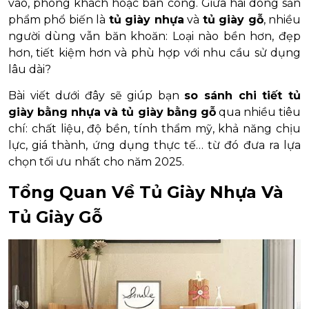
vào, phòng khách hoặc ban công. Giữa hai dòng sản
phẩm phổ biến là
tủ giày nhựa
và
tủ giày gỗ
, nhiều
người dùng vẫn băn khoăn: Loại nào bền hơn, đẹp
hơn, tiết kiệm hơn và phù hợp với nhu cầu sử dụng
lâu dài?
Bài viết dưới đây sẽ giúp bạn
so sánh chi tiết tủ
giày bằng nhựa và tủ giày bằng gỗ
qua nhiều tiêu
chí: chất liệu, độ bền, tính thẩm mỹ, khả năng chịu
lực, giá thành, ứng dụng thực tế… từ đó đưa ra lựa
chọn tối ưu nhất cho năm 2025.
Tổng Quan Về Tủ Giày Nhựa Và
Tủ Giày Gỗ