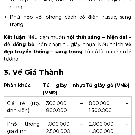
cúng.
Phù hợp với phong cách cổ điển, rustic, sang
trọng.
Kết luận
: Nếu bạn muốn
nội thất sáng – hiện đại –
dễ đồng bộ
, nên chọn tủ giày nhựa. Nếu thích
vẻ
đẹp truyền thống – sang trọng
, tủ gỗ là lựa chọn lý
tưởng.
3.
Về Giá Thành
Phân khúc
Tủ giày nhựa
Tủ giày gỗ (VNĐ)
(VNĐ)
Giá rẻ (trọ,
300.000 –
800.000 –
sinh viên)
800.000
1.500.000
Phổ thông
1.000.000 –
2.000.000 –
gia đình
2.500.000
4.000.000