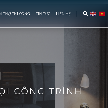
M THỢ THI CÔNG
TIN TỨC
LIÊN HỆ
N
ỌI CÔNG TRÌNH