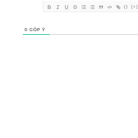
{}
[+]
0
GÓP Ý