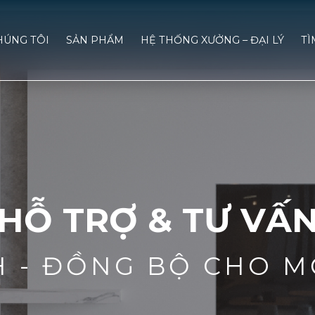
HÚNG TÔI
SẢN PHẨM
HỆ THỐNG XƯỞNG – ĐẠI LÝ
TÌ
HỖ TRỢ & TƯ VẤ
H - ĐỒNG BỘ CHO M