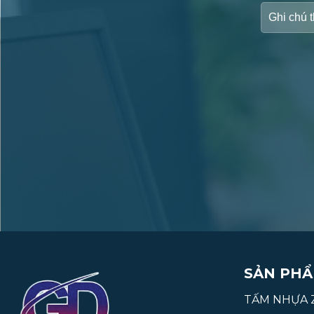
SẢN PHÂ
TẤM NHỰA 