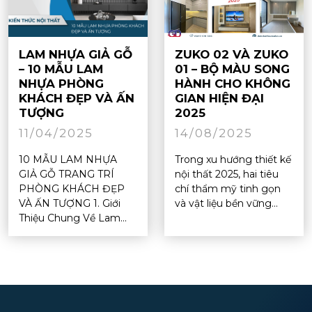
LAM NHỰA GIẢ GỖ
ZUKO 02 VÀ ZUKO
– 10 MẪU LAM
01 – BỘ MÀU SONG
NHỰA PHÒNG
HÀNH CHO KHÔNG
KHÁCH ĐẸP VÀ ẤN
GIAN HIỆN ĐẠI
TƯỢNG
2025
11/04/2025
14/08/2025
10 MẪU LAM NHỰA
Trong xu hướng thiết kế
GIẢ GỖ TRANG TRÍ
nội thất 2025, hai tiêu
PHÒNG KHÁCH ĐẸP
chí thẩm mỹ tinh gọn
VÀ ẤN TƯỢNG 1. Giới
và vật liệu bền vững...
Thiệu Chung Về Lam...