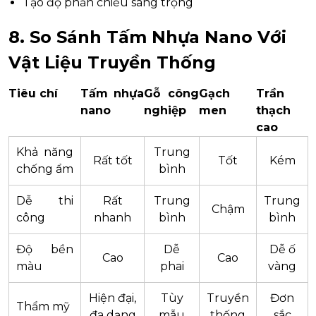
Tạo độ phản chiếu sang trọng
8. So Sánh Tấm Nhựa Nano Với
Vật Liệu Truyền Thống
Tiêu chí
Tấm nhựa
Gỗ công
Gạch
Trần
nano
nghiệp
men
thạch
cao
Khả năng
Trung
Rất tốt
Tốt
Kém
chống ẩm
bình
Dễ thi
Rất
Trung
Trung
Chậm
công
nhanh
bình
bình
Độ bền
Dễ
Dễ ố
Cao
Cao
màu
phai
vàng
Hiện đại,
Tùy
Truyền
Đơn
Thẩm mỹ
đa dạng
mẫu
thống
sắc