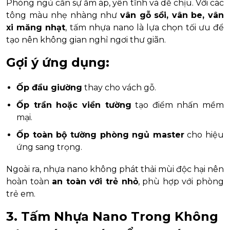
Phòng ngủ cần sự ấm áp, yên tĩnh và dễ chịu. Với các
tông màu nhẹ nhàng như
vân gỗ sồi, vân be, vân
xi măng nhạt
, tấm nhựa nano là lựa chọn tối ưu để
tạo nên không gian nghỉ ngơi thư giãn.
Gợi ý ứng dụng:
Ốp đầu giường
thay cho vách gỗ.
Ốp trần hoặc viền tường
tạo điểm nhấn mềm
mại.
Ốp toàn bộ tường phòng ngủ master
cho hiệu
ứng sang trọng.
Ngoài ra, nhựa nano không phát thải mùi độc hại nên
hoàn toàn
an toàn với trẻ nhỏ
, phù hợp với phòng
trẻ em.
3. Tấm Nhựa Nano Trong Không