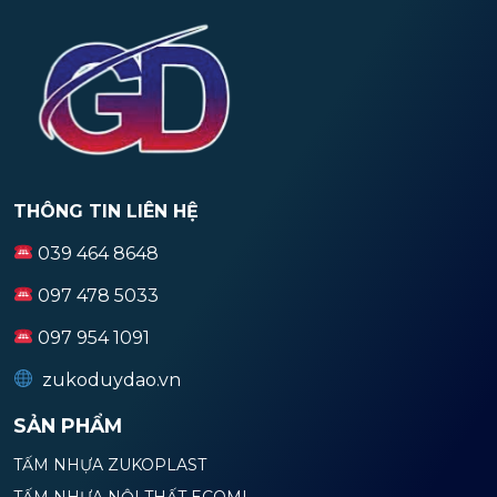
THÔNG TIN LIÊN HỆ
039 464 8648
097 478 5033
097 954 1091
zukoduydao.vn
SẢN PHẨM
TẤM NHỰA ZUKOPLAST
TẤM NHỰA NỘI THẤT ECOMI