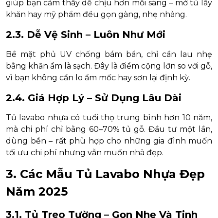
giúp bạn cảm thấy dễ chịu hơn mỗi sáng – mở tủ lấy
khăn hay mỹ phẩm đều gọn gàng, nhẹ nhàng.
2.3. Dễ Vệ Sinh – Luôn Như Mới
Bề mặt phủ UV chống bám bẩn, chỉ cần lau nhẹ
bằng khăn ẩm là sạch. Đây là điểm cộng lớn so với gỗ,
vì bạn không cần lo ẩm mốc hay sơn lại định kỳ.
2.4. Giá Hợp Lý – Sử Dụng Lâu Dài
Tủ lavabo nhựa có tuổi thọ trung bình hơn 10 năm,
mà chi phí chỉ bằng 60–70% tủ gỗ. Đầu tư một lần,
dùng bền – rất phù hợp cho những gia đình muốn
tối ưu chi phí nhưng vẫn muốn nhà đẹp.
3. Các Mẫu Tủ Lavabo Nhựa Đẹp
Năm 2025
3.1. Tủ Treo Tường – Gọn Nhẹ Và Tinh