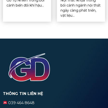
Gỗ Tự Nhiên Trong bối
Nội Thất Nhựa Trong
cảnh biến đổi khí hậu...
bối cảnh ngành nội thất
ngày càng phát triển,
vật liệu...
THÔNG TIN LIÊN HỆ
039 464 8648