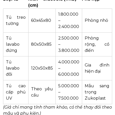
(cm)
1.800.000
Tủ treo
60x45x80
–
Phòng nhỏ
tường
2.400.000
Tủ
2.500.000
Phòng
lavabo
80x50x85
–
rộng, cổ
đứng
3.800.000
điển
Tủ
4.000.000
Gia đình
lavabo
120x50x85
–
hiện đại
đôi
6.000.000
Tủ cao
5.000.000
Mẫu sang
Theo yêu
cấp phủ
–
trọng
cầu
UV
7.500.000
Zukoplast
(Giá chỉ mang tính tham khảo, có thể thay đổi theo
mẫu và phụ kiện.)