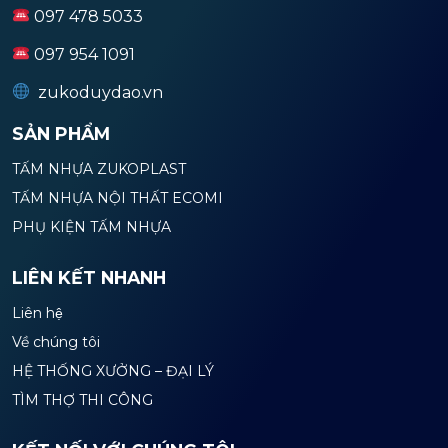
097 478 5033
097 954 1091
zukoduydao.vn
SẢN PHẨM
TẤM NHỰA ZUKOPLAST
TẤM NHỰA NỘI THẤT ECOMI
PHỤ KIỆN TẤM NHỰA
LIÊN KẾT NHANH
Liên hệ
Về chúng tôi
HỆ THỐNG XƯỞNG – ĐẠI LÝ
TÌM THỢ THI CÔNG