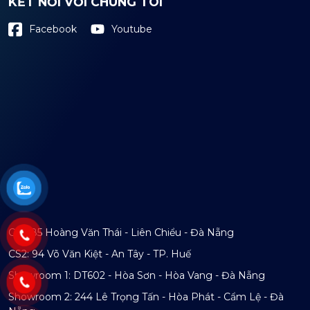
KẾT NỐI VỚI CHÚNG TÔI
Youtube
Facebook
CS1: 85 Hoàng Văn Thái - Liên Chiểu - Đà Nẵng
CS2: 94 Võ Văn Kiệt - An Tây - TP. Huế
Showroom 1: DT602 - Hòa Sơn - Hòa Vang - Đà Nẵng
Showroom 2: 244 Lê Trọng Tấn - Hòa Phát - Cẩm Lệ - Đà