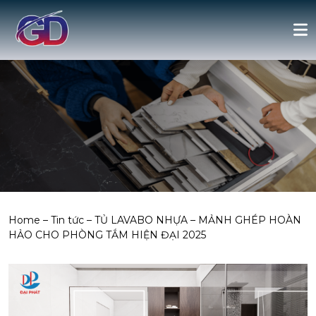
Home
–
Tin tức
–
TỦ LAVABO NHỰA – MẢNH GHÉP HOÀN
HẢO CHO PHÒNG TẮM HIỆN ĐẠI 2025