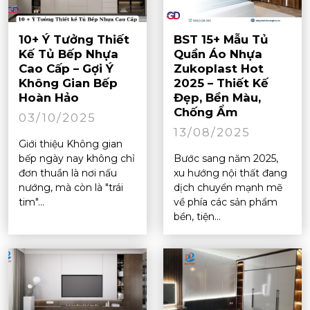
10+ Ý Tưởng Thiết
BST 15+ Mẫu Tủ
Kế Tủ Bếp Nhựa
Quần Áo Nhựa
Cao Cấp – Gợi Ý
Zukoplast Hot
Không Gian Bếp
2025 – Thiết Kế
Hoàn Hảo
Đẹp, Bền Màu,
Chống Ẩm
03/10/2025
13/08/2025
Giới thiệu Không gian
bếp ngày nay không chỉ
Bước sang năm 2025,
đơn thuần là nơi nấu
xu hướng nội thất đang
nướng, mà còn là "trái
dịch chuyển mạnh mẽ
tim"...
về phía các sản phẩm
bền, tiện...