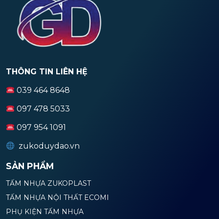
THÔNG TIN LIÊN HỆ
039 464 8648
097 478 5033
097 954 1091
zukoduydao.vn
SẢN PHẨM
TẤM NHỰA ZUKOPLAST
TẤM NHỰA NỘI THẤT ECOMI
PHỤ KIỆN TẤM NHỰA