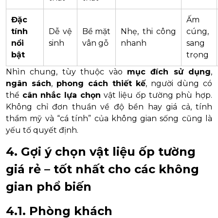
Đặc
Ấm
tính
Dễ vệ
Bề mặt
Nhẹ, thi công
cúng,
nổi
sinh
vân gỗ
nhanh
sang
bật
trọng
Nhìn chung, tùy thuộc vào
mục đích sử dụng
,
ngân sách
,
phong cách thiết kế
, người dùng có
thể
cân nhắc lựa chọn
vật liệu ốp tường phù hợp.
Không chỉ đơn thuần về độ bền hay giá cả, tính
thẩm mỹ và “cá tính” của không gian sống cũng là
yếu tố quyết định.
4. Gợi ý chọn vật liệu ốp tường
giá rẻ – tốt nhất cho các không
gian phổ biến
4.1. Phòng khách