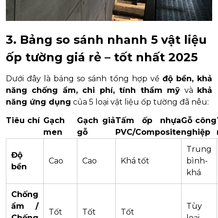
3. Bảng so sánh nhanh 5 vật liệu
ốp tường giá rẻ – tốt nhất 2025
Dưới đây là bảng so sánh tổng hợp về
độ bền, khả
năng chống ẩm, chi phí, tính thẩm mỹ
và
khả
năng ứng dụng
của 5 loại vật liệu ốp tường đã nêu:
Tiêu chí
Gạch
Gạch giả
Tấm ốp nhựa
Gỗ công
men
gỗ
PVC/Composite
nghiệp
Trung
Độ
Cao
Cao
Khá tốt
bình-
bền
khá
Chống
ẩm /
Tùy
Tốt
Tốt
Tốt
Chống
loại