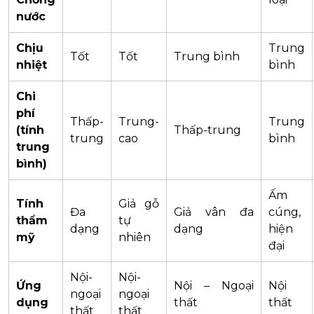
nước
Chịu
Trung
Tốt
Tốt
Trung bình
nhiệt
bình
Chi
phí
Thấp-
Trung-
Trung
(tính
Thấp-trung
trung
cao
bình
trung
bình)
Ấm
Tính
Giả gỗ
Đa
Giả vân đa
cúng,
thẩm
tự
dạng
dạng
hiện
mỹ
nhiên
đại
Nội-
Nội-
Ứng
Nội – Ngoại
Nội
ngoại
ngoại
dụng
thất
thất
thất
thất