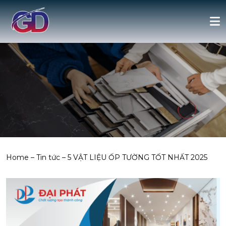
Home
–
Tin tức
–
5 VẬT LIỆU ỐP TƯỜNG TỐT NHẤT 2025