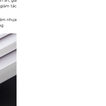
n ấn, gia
 giảm tác
tấm nhựa
ng.