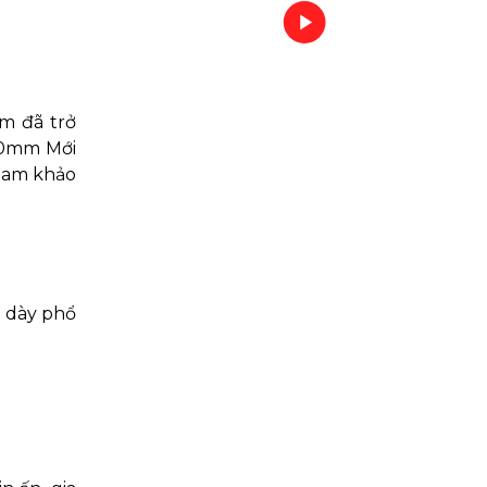
m đã trở
 10mm Mới
tham khảo
ộ dày phổ