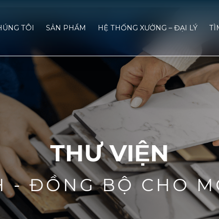
HÚNG TÔI
SẢN PHẨM
HỆ THỐNG XƯỞNG – ĐẠI LÝ
TÌ
THƯ VIỆN
H - ĐỒNG BỘ CHO M