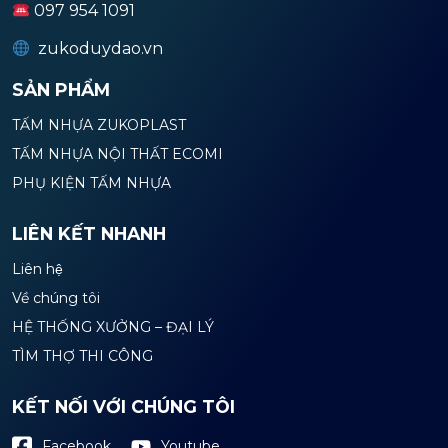
097 954 1091
zukoduydao.vn
SẢN PHẨM
TẤM NHỰA ZUKOPLAST
TẤM NHỰA NỘI THẤT ECOMI
PHỤ KIỆN TẤM NHỰA
LIÊN KẾT NHANH
Liên hệ
Về chúng tôi
HỆ THỐNG XƯỞNG – ĐẠI LÝ
TÌM THỢ THI CÔNG
KẾT NỐI VỚI CHÚNG TÔI
Youtube
Facebook