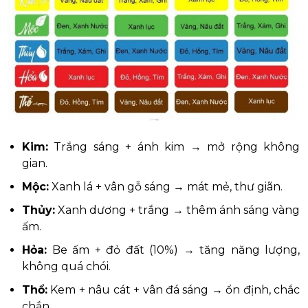
Kim:
Trắng sáng + ánh kim → mở rộng không
gian.
Mộc:
Xanh lá + vân gỗ sáng → mát mẻ, thư giãn.
Thủy:
Xanh dương + trắng → thêm ánh sáng vàng
ấm.
Hỏa:
Be ấm + đỏ đất (10%) → tăng năng lượng,
không quá chói.
Thổ:
Kem + nâu cát + vân đá sáng → ổn định, chắc
chắn.