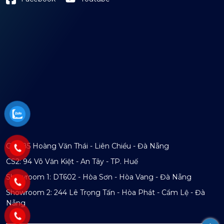
CS1: 85 Hoàng Văn Thái - Liên Chiểu - Đà Nẵng
CS2: 94 Võ Văn Kiệt - An Tây - TP. Huế
Showroom 1: DT602 - Hòa Sơn - Hòa Vang - Đà Nẵng
Showroom 2: 244 Lê Trọng Tấn - Hòa Phát - Cẩm Lệ - Đà
Nẵng