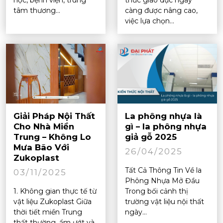
tâm thương...
càng được nâng cao,
việc lựa chọn...
Giải Pháp Nội Thất
La phông nhựa là
Cho Nhà Miền
gì – la phông nhựa
Trung – Không Lo
giả gỗ 2025
Mưa Bão Với
26/04/2025
Zukoplast
Tất Cả Thông Tin Về la
03/11/2025
Phông Nhựa Mở Đầu
1. Không gian thực tế từ
Trong bối cảnh thị
vật liệu Zukoplast Giữa
trường vật liệu nội thất
thời tiết miền Trung
ngày...
thất thường, ẩm ướt và